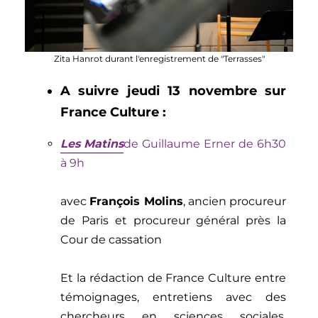
Zita Hanrot
durant l'enregistrement de "Terrasses"
A suivre jeudi 13 novembre sur
France Culture :
Les Matins
de
G
uillaum
e
Erner
de 6h30
à 9h
avec
François
Molins
, ancie
n procureur
de Paris et procureur général près la
Cour de cassation
Et la
rédaction de France Culture
entre
témoignages
,
entretiens avec des
chercheurs en sciences sociales
,