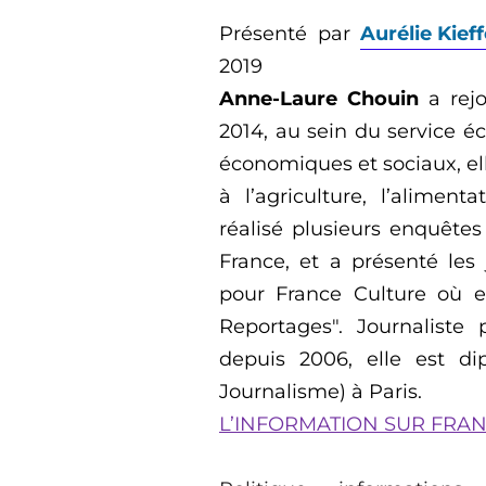
Présenté par
Aurélie Kieff
2019
Anne-Laure Chouin
a
rejo
2014, au sein du service 
économiques et sociaux, el
à l’agriculture
,
l’alimenta
réalisé plusieurs enquêtes
France, et a présenté le
pour France Culture
où el
Reportage
s
"
. Journaliste
depuis 2006, elle est dip
Journalisme) à Paris.
L’INFORMATION SUR FRA