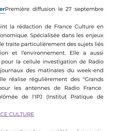
er
Première diffusion le 27 septembre
int
la rédaction de France Culture
en
économique.
S
pécialisée
dans
les enjeux
le traite particulièrement
d
es sujets
liés
tion
et l’environnement
.
Elle a
aussi
 pour la cellule investigation de Radio
s journaux des matinales du week-end
le réalise régulièrement des "Grand
s
 pour les antennes de Radio France
lômée de l'IPJ (Institut Pratique de
NCE CULTURE