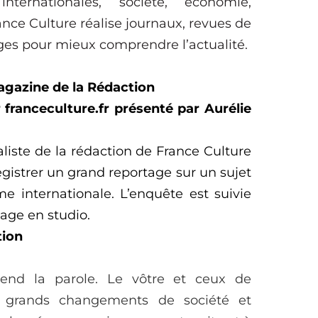
s
internationales
, société, économie,
ance Culture réalise
journaux, revues de
ages
pour mieux comprendre l’actualité.
agazine de la Rédaction
r
franceculture
.
fr
présenté par
Aurélie
iste de la rédaction de France Culture
registrer un grand reportage sur un sujet
e internationale. L’enquête est suivie
age en studio.
tion
end la parole. Le vôtre et ceux de
e grands changements de société et