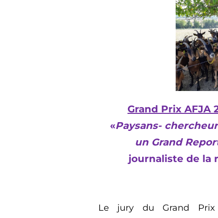
Grand Prix AFJA 2
«
Paysans- chercheurs 
un
G
rand
R
epor
journaliste de la
Le jury du Grand Prix