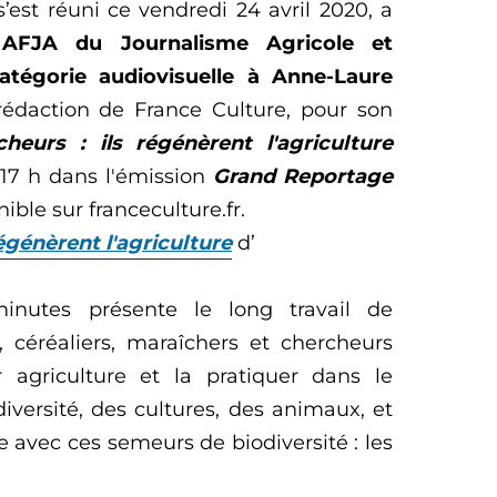
’est réuni ce vendredi 24 avril 2020,
a
 AFJA du Journalisme Agricole et
atégorie audiovisuelle à An
ne-Laure
r
édaction de France Culture, pour
son
cheurs : ils régénèrent l'agriculture
17 h dans l'é
m
i
s
sion
Grand Repor
tage
ible sur franceculture.fr.
égénèrent l'agriculture
d
’
nutes présente le long travail
de
, céréaliers,
maraîchers e
t
chercheurs
 agriculture et la pratiquer dans le
diversité, des cultures, des animaux, et
 avec ces semeurs de biodiversité : les