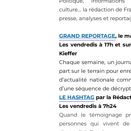
Politique, information
culture...
la rédaction de Fr
presse, analyses et report
GRAND REPORTAGE
,
le m
L
es
vendredis à 17h et su
Kieffer
Chaque semaine, un journal
part sur le terrain pour en
d’actualité nationale comm
d’une séquence de décrypt
LE HASHTAG
par
la
Rédac
Les vendredis à 7h24
Quand le témoignage pr
personnes qui vivent d