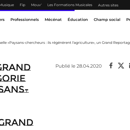
 Musique
Fip
Mouv'
Les Formations Musicales
Autres sites
ers
Professionnels
Mécénat
Éducation
Champ social
P
elle «Paysans-chercheurs : ils régénèrent l'agriculture», un Grand Reporta
 Grand
Publié le 28.04.2020
gorie
sans-
 Grand