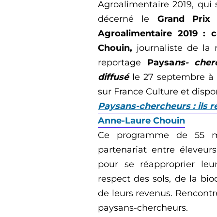
Agroalimentaire 2019, qui s
décerné le
Gra
n
d Prix
Agroalimentaire 2019 : c
Chouin,
jou
rn
aliste
de
la
reportage
Paysa
ns- c
her
diffusé
le 27 se
ptembre à 
sur Franc
e
Cult
ure
et dispon
Paysans-chercheurs : ils r
Anne-Laure Chouin
Ce
programme de 55 mi
partenariat entre
éleveurs
pour se réapproprier leur
respect des sols, de la bio
de leurs revenus. Rencontre
paysans-chercheurs.