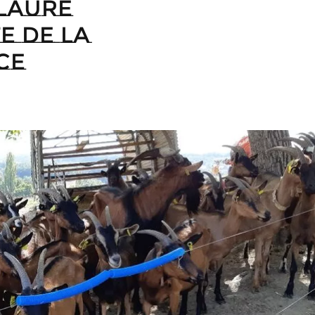
Laure
e de la
ce