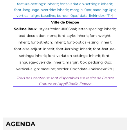
feature-settings: inherit; font-variation-settings: inherit;
font-language-override: inherit; margin: 0px; padding: 0px;
vertical-align: baseline; border: 0px;" data-linkindex="1">
|
Ville de Dieppe
Solène Baux
| style="color: #086ba1; letter-spacing: inherit;
text-decoration: none; font-style: inherit; font-weight:
inherit; font-stretch: inherit; font-optical-sizing: inherit;
font-size-adjust: inherit; font-kerning: inherit; font-feature-
settings: inherit; font-variation-settings: inherit; font-
language-override: inherit; margin: 0px; padding: 0px;
vertical-align: baseline; border: 0px;" data-linkindex="2">
|
Tous nos contenus sont disponibles sur le site de France
Culture et l’appli Radio France
AGENDA