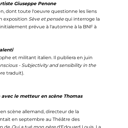
'artiste Giuseppe Penone
lien, dont toute l'oeuvre questionne les liens
on exposition
Sève et pensée
qui interroge la
, initialement prévue à l'automne à la BNF à
alenti
sophe et militant italien.
Il publiera en juin
scious - Subjectivity and sensibility in the
e traduit).
e avec le metteur en scène Thomas
 en scène allemand, directeur de la
entait en septembre au Théâtre des
on de
Qui a tué mon père
d'Edouard Louis. La