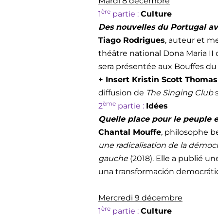
Mardi 8 décembre
ère
1
partie :
Culture
Des nouvelles du Portugal av
Tiago Rodrigues
, auteur et m
théâtre national Dona Maria II
sera présentée aux Bouffes du
+ Insert Kristin Scott Thomas
diffusion de
The Singing Club
s
ème
2
partie :
Idées
Quelle place pour le peuple
Chantal Mouffe
, philosophe b
une radicalisation de la démocr
gauche
(2018). Elle a publié u
una transformación democrática
Mercredi 9 décembre
ère
1
partie :
Culture