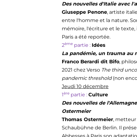
Des nouvelles d'Italie avec l
Giuseppe Penone
, artiste ita
entre l'homme et la nature. S
mémoire, l'écriture et le texte
Paris a été reportée.
ème
2
partie :
Idées
La pandémie, un trauma au r
Franco Berardi dit Bifo
, philo
2021 chez Verso
The third uncon
pandemic threshold
(non encor
Jeudi 10 décembre
ère
1
partie :
Culture
Des nouvelles de l'Allemagn
Ostermeier
Thomas Ostermeier
, metteur
Schaubühne de Berlin. Il prés
Abbesses à Paris son adaptati