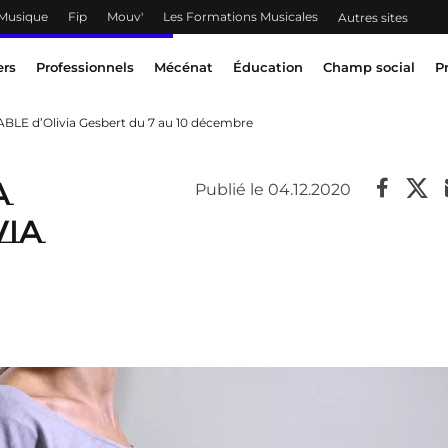
 Musique
Fip
Mouv'
Les Formations Musicales
Autres sites
ers
Professionnels
Mécénat
Éducation
Champ social
P
BLE d’Olivia Gesbert du 7 au 10 décembre
A
Publié le 04.12.2020
via