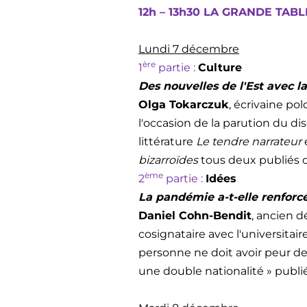
12h – 13h30 LA GRANDE TABL
Lundi 7 décembre
ère
1
partie :
Culture
Des nouvelles de l'Est avec l
Olga Tokarczuk
, écrivaine pol
l'occasion de la parution du d
littérature
Le tendre narrateur
bizarroïdes
tous deux publiés c
ème
2
partie :
Idées
La pandémie a-t-elle renforc
Daniel Cohn-Bendit
, ancien 
cosignataire avec l'universita
personne ne doit avoir peur d
une double nationalité » publ