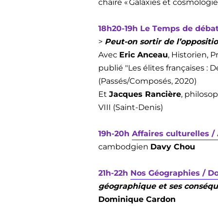
chaire « Galaxies et cosmologie
18h20-19h Le Temps de déba
>
Peut-on sortir de l’oppositio
Avec
Eric Anceau
, Historien, 
publié "Les élites françaises 
(Passés/Composés, 2020)
Et
Jacques Rancière
, philoso
VIII (Saint-Denis)
19h-20h
Affaires culturelles 
cambodgien
Davy Chou
21h-22h
Nos Géographies / D
géographique et ses conséqu
Dominique Cardon