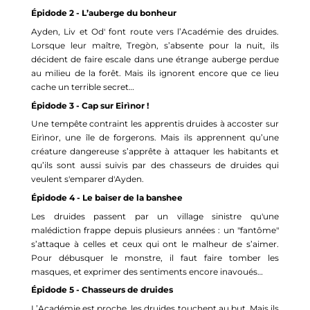
Épidode
 2 - L’auberge du bonheur
Ayden
, Liv et 
Od
' font route vers l’Académie des druides. 
Lorsque leur maître, 
Tregòn
, s’absente pour la nuit, ils 
décident de faire escale dans une étrange auberge perdue 
au milieu de la forêt. Mais ils ignorent encore que ce lieu 
cache un terrible secret… 
Épidode
 3 - Cap sur 
Eirìnor
 !
Une tempête contraint les apprentis druides à accoster sur 
Eirìnor
, une île de forgerons. Mais ils apprennent qu’une 
créature dangereuse s’apprête à attaquer les habitants et 
qu’ils sont aussi suivis par des chasseurs de druides qui 
veulent s'emparer d'
Ayden
.
Épidode
 4 - Le baiser de la banshee
Les druides passent par un village sinistre qu'une 
malédiction frappe depuis plusieurs années : un "fantôme" 
s’attaque à celles et ceux qui ont le malheur de s’aimer. 
Pour débusquer le monstre, il faut faire tomber les 
masques, et exprimer des sentiments encore inavoués…
Épidode
 5 - Chasseurs de druides
L’Académie est proche, les druides touchent au but. Mais ils 