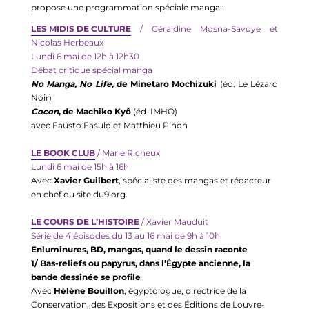
propose une programmation spéciale manga 
: 
LES MIDIS DE CULTURE
/
Géraldine 
Mosna
-Savoye et 
Nicolas Herbeaux
Lundi 6 mai de 12h à 12h30 
Débat critique spécial manga
No Manga, No Life, 
de 
Minetaro
Mochizuki
(éd. Le Lézard 
Noir) 
Cocon
, de
Machiko
Kyô
 (éd. IMHO) 
avec
 Fausto 
Fasulo
 et Matthieu Pinon
LE BOOK CLUB
/ Marie Richeux 
Lundi 6 mai de 15h à 16h
Avec 
Xavier Guilbert
, spécialiste des mangas et rédacteur 
en chef du site du9.org
LE COURS DE L’HISTOIRE
/
Xavier Mauduit  
Série de 4 épisodes du 13 au 16 mai de 9h à 10h
Enluminures, BD, mangas, quand le dessin raconte 
1/ Bas-reliefs ou papyrus, dans l’Égypte ancienne, la 
bande dessinée se profile
Avec 
Hélène Bouillon
, égyptologue, directrice de la 
Conservation, des Expositions et des Éditions de Louvre-