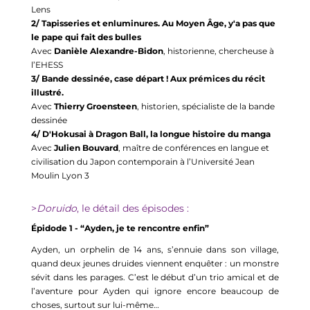
Lens 
2/ Tapisseries et enluminures. Au Moyen Âge, y'a pas que 
le pape qui fait des bulles
Avec 
Danièle Alexandre-Bidon
, historienne, chercheuse à 
l’EHESS
3/ Bande dessinée, case départ ! Aux prémices du récit 
illustré. 
Avec 
Thierry 
Groensteen
, historien, spécialiste de la bande 
dessinée 
4/ D'Hokusai à Dragon Ball, la longue histoire du manga
Avec 
Julien Bouvard
, maître de conférences en langue et 
civilisation du Japon contemporain à l’Université Jean 
Moulin Lyon 3 
>
Doruido
, le détail des épisodes :
Épidode
 1 - “
Ayden
, je te rencontre enfin”
Ayden
, un orphelin de 14 ans, s’ennuie dans son village, 
quand deux jeunes druides viennent enquêter : un monstre 
sévit dans les parages. C’est le début d’un trio amical et de 
l’aventure pour 
Ayden
 qui ignore encore beaucoup de 
choses, surtout sur lui-même…