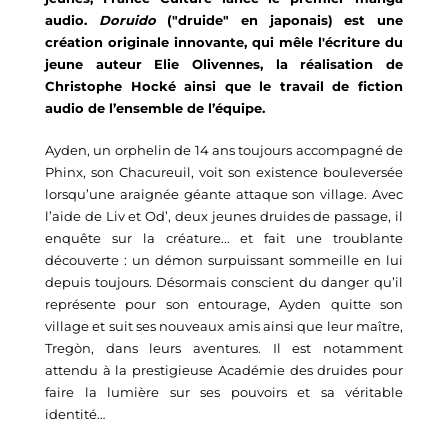
audio. 
Doruido
("druide" en japonais) est une 
création originale innovante, qui mêle l'écriture du 
jeune auteur Elie 
Olivennes
, 
la réalisation
de 
Christophe
Hock
é
 ainsi que le travail 
de fiction 
audio
de l’ensemble de l’équipe
.
Ayden
, un orphelin de 14 ans toujours accompagné de 
Phinx
, son 
Chacureuil
, voit son existence bouleversée 
lorsqu’une araignée géante attaque son village. Avec 
l’aide de Liv et 
Od
’, deux jeunes druides de passage, il 
enquête sur la créature... et fait une troublante 
découverte : un démon surpuissant sommeille en lui 
depuis toujours. Désormais conscient du danger qu’il 
représente pour son entourage, 
Ayden
 quitte son 
village et suit ses nouveaux amis ainsi que leur maître, 
Tregòn
, dans leurs aventures. Il est notamment 
attendu à la prestigieuse Académie des druides pour 
faire la lumière sur ses pouvoirs et sa véritable 
identité… 