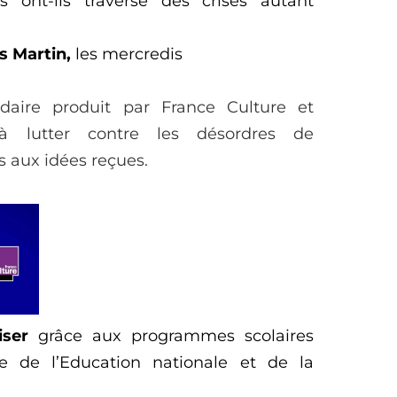
s ont
-ils
traversé des crises autant
s Martin
,
les
mercredi
s
ire produit par France Culture et
à lutter contre les désordres de
s aux idées reçues.
iser
grâce aux programmes scolaires
ère de l’Education
n
ationale et de la