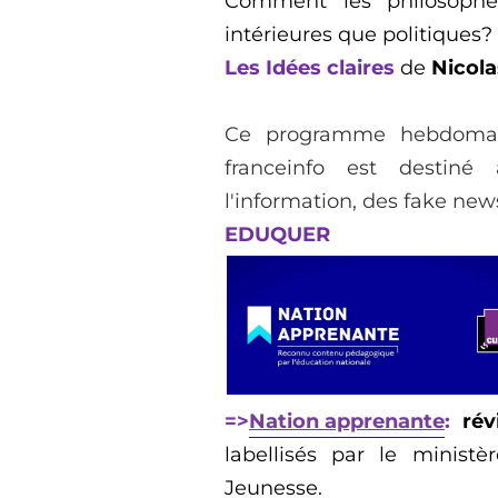
Comment les phil
o
sophe
intérieures que politiques
?
Les
I
dées claires
de
Nicola
Ce programme hebdomada
franceinfo
est
destiné 
l'information, des fake new
EDUQUER
=>
Nation apprenante
:
r
év
labellisés par le minist
Jeunesse.