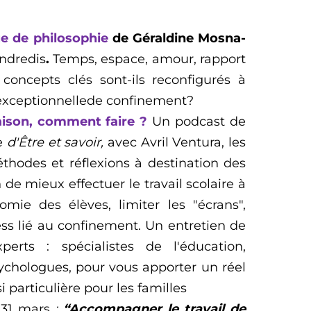
ue
de philosophie
de Géraldine Mosna
-
endredi
s
.
Temps, espace, amour, rapport
oncepts clés sont-ils reconfigurés à
exceptionnelle
de confinement
?
aison, comment faire ?
Un podcast de
ce
d'Être et savoir,
avec Avril Ventura, les
thodes et réflexions à destination des
 de mieux effectuer le travail scolaire à
nomie des élèves, limiter les "écrans",
ess lié au confinement. Un entretien de
rts : spécialistes de l'éducation,
ychologues, pour vous apporter un réel
si
particulière pour les familles
i
3
1
mars
:
“A
ccompagner le travail de