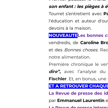
son enfant : les pièges à 
Tourret
s’entretient avec
P
l'éducation et auteur d'ou
devoirs à la maison
.
NOUVEAUTE
Les bonnes c
vendredis, de
Caroline Br
et des
Bonnes choses.
Rad
notre alimentation.
Première
chronique
le ve
dire”
,
avec l’analyse du
Fischler
. Et, en bonus, une
ET A RETROUVER CHAQU
La
Revue de presse des i
par
Emmanuel Laurentin
e
La Revue de presse intern