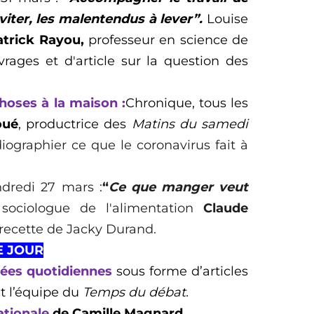
éviter, les malentendus à lever
”
.
Louise
atrick Rayou,
professeur en science de
vrages et d'article sur la question des
hoses à la maison :
Chronique, tous les
oué
,
productrice des
Matins du samedi
iographier ce que le coronavirus fait à
ndredi 27 mars :
“
Ce que manger veut
 sociologue de l'alimentation
Claude
 recette de Jacky Durand.
E JOUR
dées
quotidiennes
sous forme d’articles
t l’équipe du
Temps du débat
.
ationale
de Camille
Magnard