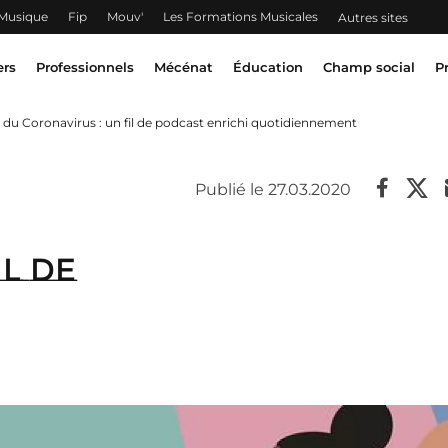
 Musique
Fip
Mouv'
Les Formations Musicales
Autres sites
ers
Professionnels
Mécénat
Éducation
Champ social
P
 du Coronavirus : un fil de podcast enrichi quotidiennement
Publié le 27.03.2020
l de