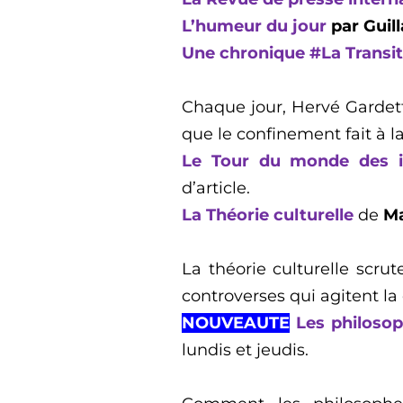
L’humeur du jour
par Guil
Une chronique
#La Transi
Chaque jour, Hervé Gardett
que le confinement fait à la
Le Tour du monde des 
d’article
.
La Théorie culturelle
de
Ma
La théorie culturelle scrut
controverses qui agitent la
NOUVEAUTE
L
es philoso
lundi
s
et jeudis.