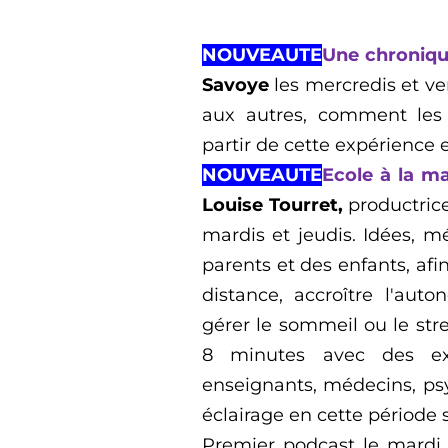
NOUVEAUTE
Une chroniq
Savoye
les
mercredi
s
et v
aux autres, comment les c
partir de cette expérience 
NOUVEAUTE
Ecole à la m
Louise Tourret
,
productri
mardis
et
jeudis
.
Idées, mé
parents et des enfants, afin
distance, accroître l'auto
gérer le sommeil ou le str
8 minutes avec des expe
enseignants, médecins, ps
éclairage en cette période
Premi
er
podcast le
mard