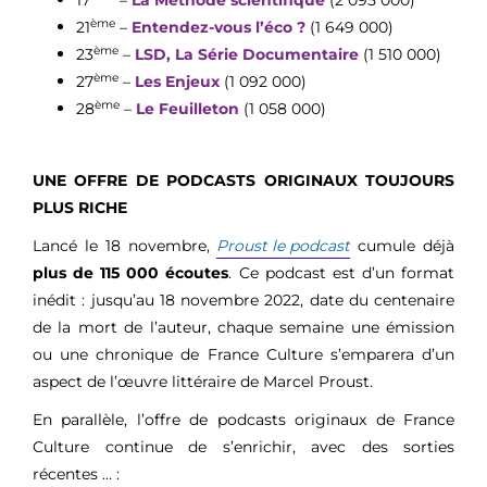
17
–
La Méthode scientifique
(2 095 000)
ème
21
–
Entendez-vous l’éco ?
(1 649 000)
ème
23
–
LSD, La Série Documentaire
(1 510 000)
ème
27
–
Les Enjeux
(1 092 000)
ème
28
–
Le Feuilleton
(1 058 000)
UNE OFFRE DE PODCASTS ORIGINAUX TOUJOURS
PLUS RICHE
Lancé le 18 novembre,
Proust le podcast
cumule déjà
plus de 115 000 écoutes
. Ce podcast est d’un format
inédit : jusqu’au 18 novembre 2022, date du centenaire
de la mort de l’auteur, chaque semaine une émission
ou une chronique de France Culture s’emparera d’un
aspect de l’œuvre littéraire de Marcel Proust.
En parallèle, l’offre de podcasts originaux de France
Culture continue de s’enrichir, avec des sorties
récentes … :