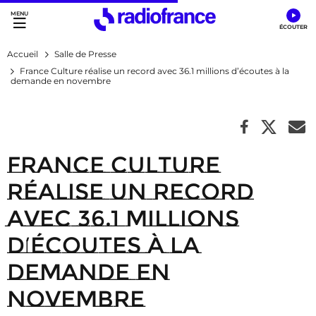
Accès direct :
Menu principal
Contenu
Accueil
Salle de Presse
France Culture réalise un record avec 36.1 millions d’écoutes à la
demande en novembre
France Culture
réalise un record
avec 36.1 millions
d’écoutes à la
demande en
novembre