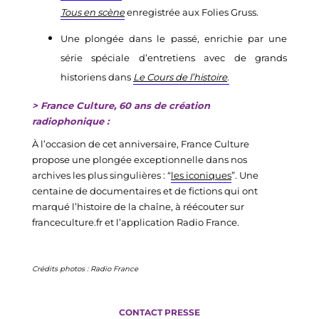
Tous en scène
enregistrée aux Folies Gruss.
Une plongée dans le passé,
enrichie par
une
série spéciale d’
entretiens avec de grands
historiens dans
Le Cours de l’histoire
.
>
France Culture, 60 ans de création
radiophonique
:
À l’occasion de
cet
anniversaire, France Culture
propose
une
plongée exceptionnelle dans nos
archives les plus singulières
:
“
les iconiques
”
.
Un
e
c
en
t
a
ine d
e
documentaires et
de
fictions
qui ont
marqué l’histoire de la chaîne
, à r
éécouter sur
franceculture.
fr et l’application Radio France.
Crédits photos : Radio France
CONTACT PRESSE