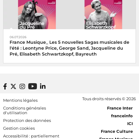
06.07.2026
France Musique_ Les 5 nouvelles Sagas musicales de
l'été : Leontyne Price, George Sand, Jacqueline du
Pré, Elisabeth Schwartzkopf, Bayreuth
Footer bottom
Tous droits réservés © 2026
Mentions légales
[RDF] Pied de page - Mobile
Conditions générales
France Inter
d'utilisation
franceinfo
Protection des données
ICI
Gestion cookies
France Culture
Accessibilité : partiellement