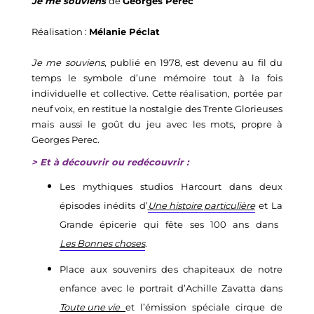
Je me souviens
de
Georges Perec
Réalisation :
Mélanie
Péclat
Je me souviens
, publié en 1978, est devenu au fil du
temps le symbole d’une mémoire tout à la fois
individuelle et collective. Cette réalisation, portée par
neuf voix, en restitue la nostalgie des Trente Glorieuses
mais aussi le goût du jeu avec les mots, propre à
Georges Perec.
> Et à découvrir ou redécouvrir :
L
es mythiques studios Harcourt dans deux
épisodes inédits d’
Une histoire particulière
et
La
G
rande épicerie
qui fête ses 100 ans dans
Les Bonnes choses
.
P
lace aux souvenirs de
s chapiteaux de
notre
enfance avec le portrait d’Achille Zavatta dans
Toute une vie
et l’émission spéciale
cirque de