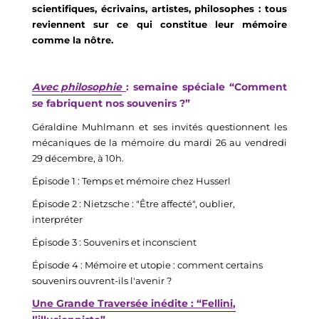
scientifiques, écrivains, artistes, philosophes
:
tous
reviennent sur ce qui constitue leur mémoire
comme
la nôtre.
Avec philosophie
: semaine spéciale “Comment
se fabriquent nos souvenirs ?”
Géraldine
Muhlmann
et ses invités questionnent les
mécaniques de la mémoire du mardi 26 au v
endredi
29 décembre
,
à 10h.
Épisode 1 : Temps et mémoire chez Husserl
Épisode 2 : Nietzsche : "Être affecté", oublier,
interpréter
Épisode 3 : Souvenirs et inconscient
Épisode 4 : Mémoire et utopie : comment certains
souvenirs ouvrent-ils l'avenir
?
Une Grande Traversée inédite
: “
Fellini
,