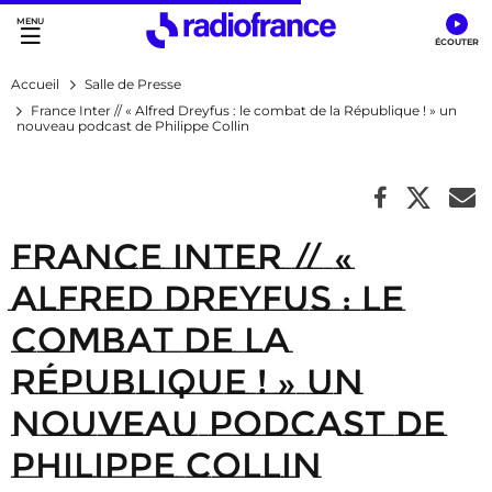
Accès direct :
Menu principal
Contenu
Accueil
Salle de Presse
France Inter // « Alfred Dreyfus : le combat de la République ! » un
nouveau podcast de Philippe Collin
France Inter // «
Alfred Dreyfus : le
combat de la
République ! » un
nouveau podcast de
Philippe Collin