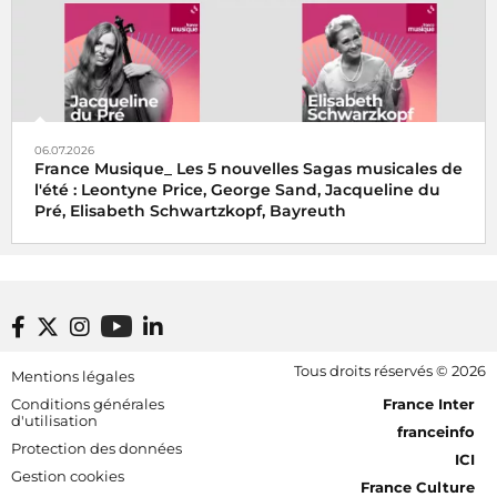
06.07.2026
France Musique_ Les 5 nouvelles Sagas musicales de
l'été : Leontyne Price, George Sand, Jacqueline du
Pré, Elisabeth Schwartzkopf, Bayreuth
Footer bottom
Tous droits réservés © 2026
Mentions légales
[RDF] Pied de page - Mobile
Conditions générales
France Inter
d'utilisation
franceinfo
Protection des données
ICI
Gestion cookies
France Culture