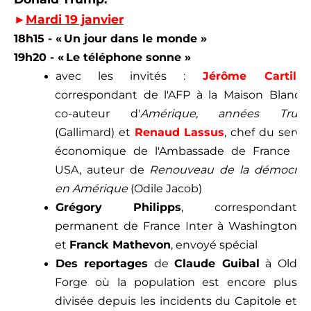
►
Mardi 19 janvier
18h15 - « Un jour dans le monde »
19h20 - « Le téléphone sonne »
avec
les invités :
Jérôme Cartillie
correspondant de l'AFP à la Maison Blanche
co-auteur d'
Amérique, années Trum
(Gallimard) et
Renaud Lassus
, chef du servi
économique de l'Ambassade de France au
USA, auteur de
Renouveau de la démocrati
en Amérique
(Odile Jacob)
Grégory Philipps
, correspondant
permanent de France Inter à Washington
et
Franck Mathevon
, envoyé spécial
Des reportages
de
Claude Guibal
à Old
Forge où la population est encore plus
divisée depuis les incidents du Capitole et