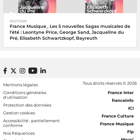
06.07.2026
France Musique_ Les 5 nouvelles Sagas musicales de
l'été : Leontyne Price, George Sand, Jacqueline du
Pré, Elisabeth Schwartzkopf, Bayreuth
Footer bottom
Tous droits réservés © 2026
Mentions légales
[RDF] Pied de page - Mobile
Conditions générales
France Inter
d'utilisation
franceinfo
Protection des données
ICI
Gestion cookies
France Culture
Accessibilité : partiellement
France Musique
conforme
Fip
Nos fréquences
Mouv'