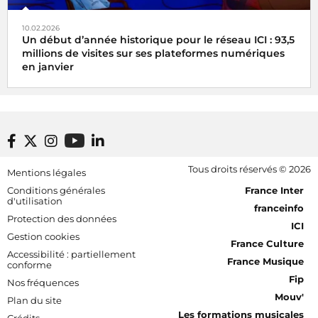
10.02.2026
Un début d’année historique pour le réseau ICI : 93,5
millions de visites sur ses plateformes numériques
en janvier
Footer bottom
Tous droits réservés © 2026
Mentions légales
[RDF] Pied de page - Mobile
Conditions générales
France Inter
d'utilisation
franceinfo
Protection des données
ICI
Gestion cookies
France Culture
Accessibilité : partiellement
France Musique
conforme
Fip
Nos fréquences
Mouv'
Plan du site
Les formations musicales
Crédits