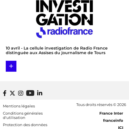
10 avril
- La cellule investigation de Radio France
distinguée aux Assises du journalisme de Tours
+
Footer bottom
Tous droits réservés © 2026
Mentions légales
[RDF] Pied de page - Mobile
Conditions générales
France Inter
d'utilisation
franceinfo
Protection des données
ICI