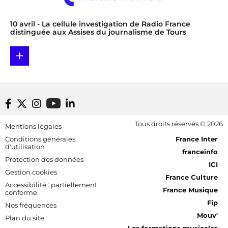
10 avril
- La cellule investigation de Radio France
distinguée aux Assises du journalisme de Tours
+
Footer bottom
Tous droits réservés © 2026
Mentions légales
[RDF] Pied de page - Mobile
Conditions générales
France Inter
d'utilisation
franceinfo
Protection des données
ICI
Gestion cookies
France Culture
Accessibilité : partiellement
France Musique
conforme
Fip
Nos fréquences
Mouv'
Plan du site
Les formations musicales