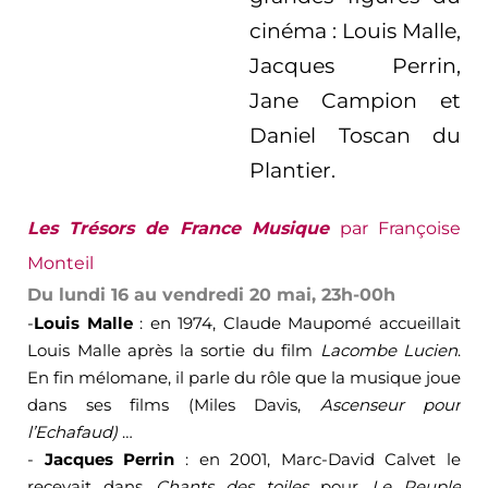
cinéma : Louis Malle,
Jacques Perrin,
Jane Campion et
Daniel Toscan du
Plantier.
Les Trésors de France Musique
par Françoise
Monteil
Du lundi 16 au vendredi 20 mai, 23h-00h
-
Louis Malle
: en 1974, Claude Maupomé accueillait
Louis Malle après la sortie du film
Lacombe Lucien
.
En fin mélomane, il parle du rôle que la musique joue
dans ses films (Miles Davis,
Ascenseur pour
l’Echafaud)
…
-
Jacques Perrin
: en 2001, Marc-David Calvet le
recevait dans
Chants des toiles
pour
Le
Peuple