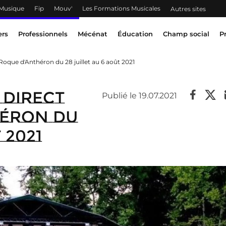
 Musique
Fip
Mouv'
Les Formations Musicales
Autres sites
ers
Professionnels
Mécénat
Éducation
Champ social
P
Roque d'Anthéron du 28 juillet au 6 août 2021
 direct
Publié le 19.07.2021
héron du
 2021