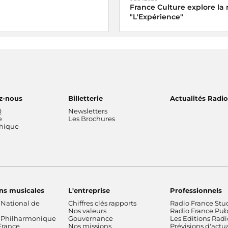
France Culture explore la 
"L'Expérience"
z-nous
Billetterie
Actualités Radi
Q
Newsletters
e
Les Brochures
thique
ns musicales
L'entreprise
Professionnels
 National de
Chiffres clés rapports
Radio France Stu
Nos valeurs
Radio France Publ
 Philharmonique
Gouvernance
Les Editions Radi
France
Nos missions
Prévisions d'actua