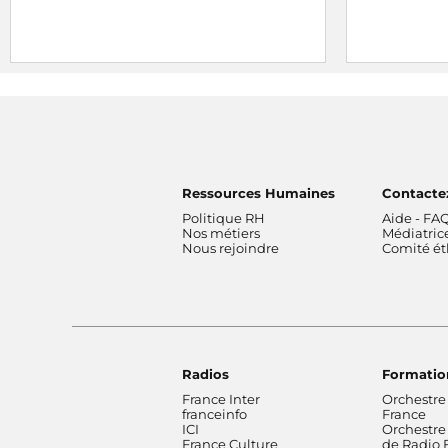
Ressources Humaines
Contacte
Politique RH
Aide - FA
Nos métiers
Médiatric
Nous rejoindre
Comité é
Radios
Formatio
France Inter
Orchestre
franceinfo
France
ICI
Orchestre
France Culture
de Radio 