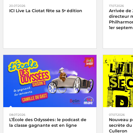
20.07.2026
17.07.2026
ICI Live La Ciotat fête sa 5ᵉ édition
Arrivée de
directeur 
Philharmon
1er septem
08.07.2026
07.07.2026
L’École des Odyssées : le podcast de
Nouveau pod
la classe gagnante est en ligne
secrète du
Culleron