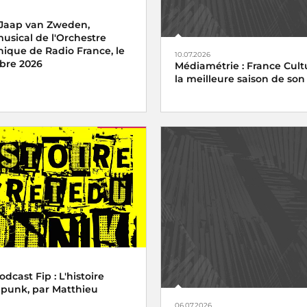
 Jaap van Zweden,
musical de l'Orchestre
ique de Radio France, le
10.07.2026
bre 2026
Médiamétrie : France Cultu
la meilleure saison de son 
cast Fip : L'histoire
 punk, par Matthieu
06.07.2026