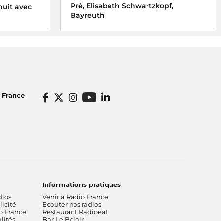
Pré, Elisabeth Schwartzkopf,
nuit avec
Bayreuth
o France
Informations pratiques
dios
Venir à Radio France
icité
Ecouter nos radios
o France
Restaurant Radioeat
lités
Bar Le Belair