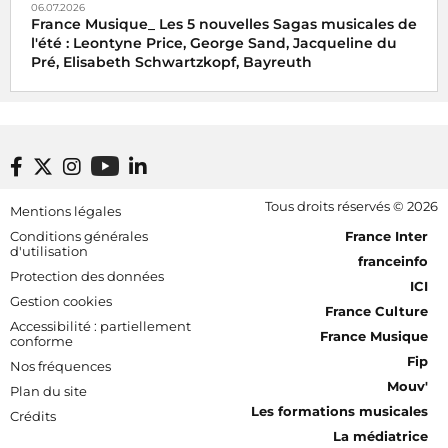
06.07.2026
France Musique_ Les 5 nouvelles Sagas musicales de
l'été : Leontyne Price, George Sand, Jacqueline du
Pré, Elisabeth Schwartzkopf, Bayreuth
Footer bottom
Tous droits réservés © 2026
Mentions légales
[RDF] Pied de page - Mobile
Conditions générales
France Inter
d'utilisation
franceinfo
Protection des données
ICI
Gestion cookies
France Culture
Accessibilité : partiellement
France Musique
conforme
Fip
Nos fréquences
Mouv'
Plan du site
Les formations musicales
Crédits
La médiatrice