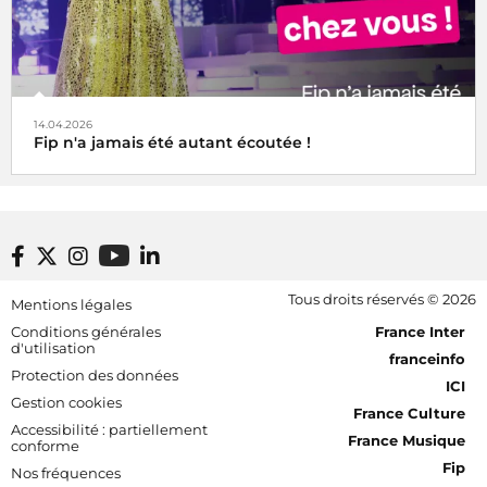
14.04.2026
Fip n'a jamais été autant écoutée !
Footer bottom
Tous droits réservés © 2026
Mentions légales
[RDF] Pied de page - Mobile
Conditions générales
France Inter
d'utilisation
franceinfo
Protection des données
ICI
Gestion cookies
France Culture
Accessibilité : partiellement
France Musique
conforme
Fip
Nos fréquences