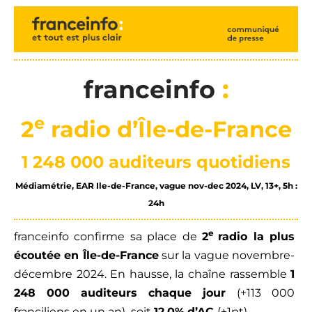
:
franceinfo
e
2
radio d’Île-de-France
1 248 000 auditeurs quotidiens
Médiamétrie, EAR Ile-de-France, vague nov-dec 2024, LV, 13+, 5h :
24h
e
franceinfo confirme sa place de
2
radio la plus
écoutée en Île-de-France
sur la vague novembre-
décembre 2024. En hausse, la chaîne rassemble
1
248 000 auditeurs chaque jour
(+113 000
franciliens en un an)
,
soit
12,0%
d’AC
(+1pt).