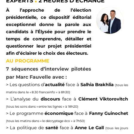
EXPERTS
2 HEURES D’
É
CHANGE
À l’approche de l’élection
présidentielle, ce dispositif éditorial
exceptionnel donne la parole aux
candidats à l’Élysée pour prendre le
temps de comprendre, détailler et
questionner leur projet présidentiel
afin d’éclairer le choix des électeurs.
AU PROGRAMME
7 séquences d’interview pilotées
par Marc Fauvelle avec :
> Les questions d’
actualité
face à
Salhia Brakhlia
(tous les
matins dans le « 8.30 franceinfo » à 8h30)
> L’analyse du
discours
face à
Clément Viktorovitch
(tous les soirs dans « entre les lignes » à 18h20)
> Le programme
économique
face à
Fanny Guinochet
(tous les matins dans « le décryptage éco » à 7h50)
> La politique de
santé
face à
Anne Le Gall
(tous les jours