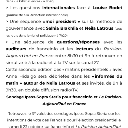
dans « le billet sciences » à 8h20)
> Les questions
internationales
face à
Louise Bodet
(journaliste à la Rédaction internationale)
> Une séquence
« moi président »
sur la méthode de
gouvernance avec
Salhia Brakhlia
et
Neila Latrous
(tous
les jours dans le « brief politique » à 7h20)
> Une séquence de
questions/réponses
avec les
auditeurs
de franceinfo et les
lecteurs
du
Parisien-
Aujourd’hui en France
entre 8h30 et 9h à retrouver en
simultané à la radio et à la TV sur le canal 27.
Cette seconde édition des « matins présidentiels » avec
Anne Hidalgo sera débriefée dans les
« informés du
matin » autour de Neila Latrous
et ses invités, de 9h à
9h30, en double diffusion radio/TV.
Sondage Ipsos-Sopra Steria pour franceinfo et
Le Parisien-
Aujourd’hui en France
e
Retrouvez le 3
volet des sondages Ipsos-Sopra Steria sur les
intentions de vote des Français pour l’élection présidentielle
samedi 23 octobre sur franceinfo et
Le Parisien-Aujourd’hui