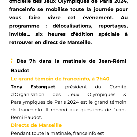
officielle des Jeux Olympiques de Paris 2024,
franceinfo
se mobilise toute la journée pour
vous faire vivre cet événement. Au
programme : délocalisations, reportages,
invités... six heures d’édition spéciale à
retrouver en direct de Marseille.
: 
D
ès 7h dans
l
a matinale 
d
e Jean-Rémi 
Baudot
Le grand témoin de franceinfo, à 7h40
Tony 
Estanguet
, 
président du Comité 
d’Organisation des Jeux Olympiques & 
Paralympiques de Paris 2024 est le grand témoin 
de 
franceinf
o
. Il répond aux questions de 
Jean-
Rémi Baudot.
Directs de Marseille
Pendant toute la matinale, 
franceinfo
 est 