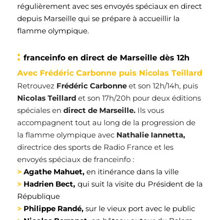
régulièrement
 avec ses envoyés spéciaux
 en direct 
de
puis
 Marseille qui se prépare à accueillir la 
flamme olympique
.
: 
franceinfo
 en direct de Marseille
 dès 12h
Avec Frédéric Carbonne puis Nicolas 
Teillard
Retrouvez 
Frédéric Carbonne
et son 
12h
/
14h, puis 
Nicolas 
Teillard
et son
 17h
/
20h
pour deux éditions 
spéciales
 en 
direct de Marseille
. 
Ils vous 
accompagnent
tout au long de la progression de 
la flamme olympique
 avec 
Nathalie 
Ian
n
etta
, 
directrice des sports de Radio France
 et les 
envoyés spéciaux de 
franceinf
o
 : 
> 
Agathe 
Mahuet
,
 en itinérance dans la ville
> 
Hadrien 
Bect
,
qui suit la v
isite
 du 
Président de la 
République
>
 Philippe 
Randé
,
sur le vieux port
 avec le public