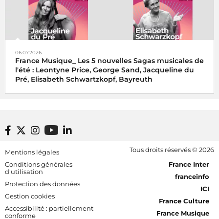
06.07.2026
France Musique_ Les 5 nouvelles Sagas musicales de
l'été : Leontyne Price, George Sand, Jacqueline du
Pré, Elisabeth Schwartzkopf, Bayreuth
Footer bottom
Tous droits réservés © 2026
Mentions légales
[RDF] Pied de page - Mobile
Conditions générales
France Inter
d'utilisation
franceinfo
Protection des données
ICI
Gestion cookies
France Culture
Accessibilité : partiellement
France Musique
conforme