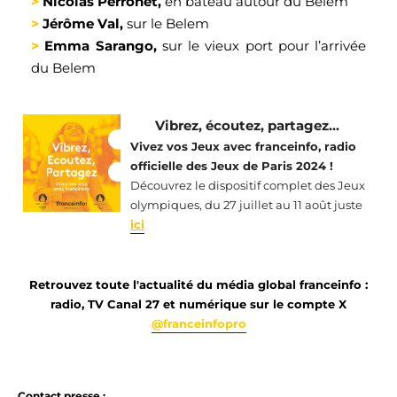
>
 Nicolas Perronet, 
en 
bâteau
 autour du 
Belem
>
 Jérôme Val, 
sur le 
Belem
>
 Emma 
Sarango
,
sur le vieux port pour
 l’arrivée 
du 
B
elem
Vibre
z, écoutez, partagez... 
Vivez vos Jeux avec 
franceinfo
, radio 
officielle des Jeux de Paris 2024 
!
Découvrez le dispositif complet 
des Jeu
x 
o
lympiques, du 27 juillet au 11 août 
juste
ici
Retrouvez toute l'actualité du média global franceinfo :
radio, TV Canal 27 et numérique sur le compte X
@franceinfopro
Contact presse :