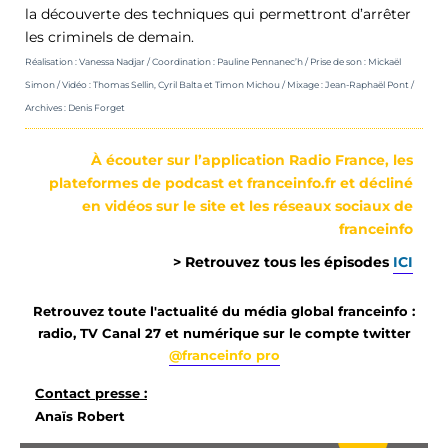
la découverte des techniques qui permettront d’arrêter
les criminels de demain.
Réalisation : Vanessa Nadjar / Coordination :
Pauline
Pennanec’h / Prise de son : Mickaël
Simon / Vidéo : Thomas Sellin,
Cyril Balta et Timon Michou
/ Mixage : Jean-Raphaël Pont /
Archives : Denis Forget
À écouter sur l’application Radio France, les
plateformes de podcast et franceinfo.fr
et décliné
en vidéos sur le site et les réseaux sociaux de
franceinfo
> Retrouvez tous les épisodes
ICI
Retrouvez toute l'actualité du média global franceinfo :
radio, TV Canal 27 et numérique sur le compte twitter
@franceinfo pro
Contact presse :
Anaïs Robert