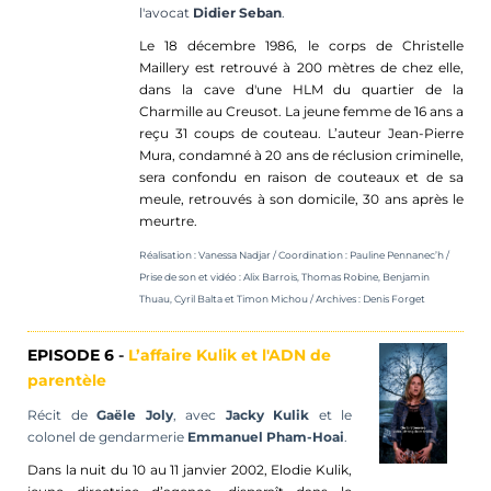
l'avocat
Didier
Seban
.
Le 18 décembre 1986, le corps de Christelle
Maillery
est retrouvé à 200 mètres de chez elle,
dans la cave d'une HLM du quartier de la
Charmille au Creusot. La jeune femme de 16 ans a
reçu 31 coups de couteau. L’auteur Jean-Pierre
Mura, condamné à 20 ans de réclusion criminelle,
sera confondu en raison de couteaux et de sa
meule, retrouvés à son domicile, 30 ans après le
meurtre.
Réalisation : Vanessa Nadjar /
Coordination :
Pauline
Pennanec’h /
Prise de son et vidéo : Alix Barrois, Thomas Robine, Benjamin
Thuau,
Cyril Balta et Timon Michou
/
Archives : Denis Forget
EPISODE 6
-
L’affaire
Kulik et l'ADN de
parentèle
Récit de
Gaële Joly
, avec
Jacky Kulik
et le
colonel de gendarmerie
Emmanuel Pham-
Hoai
.
Dans la nuit du 10 au 11 janvier 2002, Elodie Kulik,