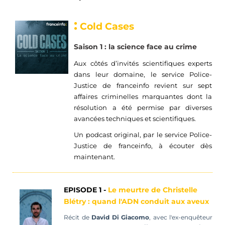
:
Cold Cases
Saison 1 : la science face au crime
Aux côtés d’invités scientifiques experts
dans leur domaine
, l
e service
P
olice-
J
ustice de
franceinfo
revient sur
sept
affaires criminelles marquantes
dont la
résolution a été permise par diverses
avancées techniques et scientifiques
.
Un
podcast original
,
par le service
P
olice-
J
ustice de
franceinfo
, à
écouter
dès
maintenant.
EPISODE 1 -
Le meurtre de Christelle
Blétry
: quand l'ADN conduit aux aveux
Récit de
David Di Giacomo
, avec l'ex-enquêteur