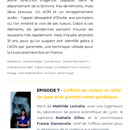
jeune directrice d’agence, disparaît dans le
département de la Somme. Pas de témoins, mais
deux preuves. Un ADN et un enregistrement
audio : l’appel désespéré d’Élodie aux pompiers
où l’on entend la voix de ses tueurs. Grâce à ces
éléments, les gendarmes pensent trouver les
assassins très rapidement. Mais il faudra attendre
10 ans pour qu’un suspect soit identifié grâce à
l’ADN par parentèle, une technique utilisée pour
la toute première fois en France.
Réalisation : Vanessa Nadjar / Coordination :
Pauline
Pennanec’h /
Prise de son et vidéo : Fabien Gosset, Cyril Balta et Timon Michou /
Mixage : Jean-Raphaël Pont / Archives : Denis Forget
EPISODE 7
-
L’affaire du violeur en série
de Lyon et le portrait-robot génétique
Récit de
Mathilde Lemaire
, avec une ingénieure
du laboratoire de police scientifique de Lyon, le
capitaine
Nathalie Gilles
, et le commissaire
Franck
Dannerolle
, chef de l’Office central pour
la répression de la violence aux personnes.