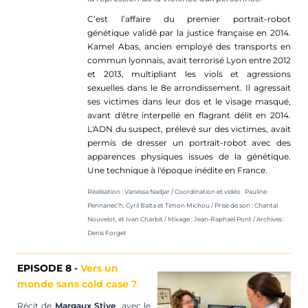
C’est l’affaire du premier portrait-robot
génétique validé par la justice française en 2014.
Kamel Abas, ancien employé des transports en
commun lyonnais, avait terrorisé Lyon entre 2012
et 2013, multipliant les viols et agressions
sexuelles dans le 8e arrondissement. Il agressait
ses victimes dans leur dos et le visage masqué,
avant d'être interpellé en flagrant délit en 2014.
L'ADN du suspect, prélevé sur des victimes, avait
permis de dresser un portrait-robot avec des
apparences physiques issues de la génétique.
Une technique à l'époque inédite en France.
Réalisation : Vanessa Nadjar / Coordination et vidéo :
Pauline
Pennanec’h,
Cyril Balta et Timon Michou
/ Prise de son : Chantal
Nouvelot, et Ivan Charbit / Mixage : Jean-Raphaël Pont / Archives :
Denis Forget
EPISODE 8
-
Vers un
monde sans cold case ?
Récit de
Margaux
Stive
, avec le