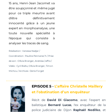
15 ans, Henri-Jean Jacomet va
être soupçonné et même jugé
pour ce triple meurtre avant
d'être définitivement
innocenté grâce à un jeune
expert en morphoanalyse, une
toute nouvelle spécialité à
l'époque qui consiste à
analyser les traces de sang.
Réalisation : Vanessa Nadjar /
Coordination :
Pauline
Pennanec’h / Prise
de son : Ollivia Branger, Andréas Jaffre /
Vidéo : Cyril Balta, Ollivia Branger, Timon
Michou / Archives : Denis Forget
EPISODE
5
-
L’affaire Christelle
Maillery
et l’obstination d’un enquêteur
Récit de
David Di Giacomo
, avec l’expert en
balistique
Bernard Lucas
, l'ex enquêteur de la
police judiciaire de Dijon
Raphaël
Nedilko
, et