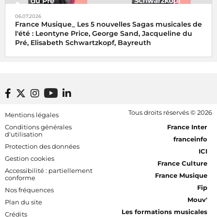
06.07.2026
France Musique_ Les 5 nouvelles Sagas musicales de
l'été : Leontyne Price, George Sand, Jacqueline du
Pré, Elisabeth Schwartzkopf, Bayreuth
Footer bottom
Tous droits réservés © 2026
Mentions légales
[RDF] Pied de page - Mobile
Conditions générales
France Inter
d'utilisation
franceinfo
Protection des données
ICI
Gestion cookies
France Culture
Accessibilité : partiellement
France Musique
conforme
Fip
Nos fréquences
Mouv'
Plan du site
Les formations musicales
Crédits