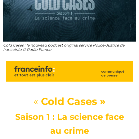
Cold Cases : le nouveau podcast original service Police-Justice de
franceinfo © Radio France
«
Cold Case
s
»
Saison 1 : La science face
au crime