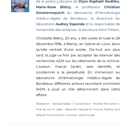
de la police judiciaire de
Dijon
Raphaël
Nedilko
,
Marie-Rose
Blétry
, le professeur
Christian
Doutremepuich
du laboratoire d’hématologie
médico-légale de Bordeaux, la directrice du
laboratoire
Audrey
Esponda
et la responsable de
l’ensemble des analyses, la docteure
Alice
Pitters
.
Christelle
Blétry
, 20 ans, a été violée et tuée le 28
décembre 1996, à Blanzy, en Saône-et-Loire, alors
qu’elle rentrait d’une soirée. Dix-huit ans plus
tard,
la juge va finir par accepter de relancer des
recherches ADN sur les vêtements de la victime.
L’auteur, Pascal Jardin, sera identifié, et
condamné à la perpétuité. En
i
mmersion au
laboratoire d’hématologie médico-légale de
Bordeaux,
différents acteurs
racontent comment
l'ADN a joué un rôle déterminant dans cette
affaire.
Réalisation : Vanessa Nadjar /
Coordination :
Pauline
Pennanec’h /
Prise de son et vidéo : Alexandre Abergel et Thomas Robine,
Cyril
Balta et Timon Michou
/
Archives : Denis Forget