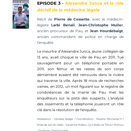
EPISODE 3
-
Alexandre Junca et le rôle
décisif de la médecine légale
Récit de
Pierre de Cossette
, avec le médecin-
légiste
Larbi Benali
,
Jean-Christophe Muller
,
ancien procureur de Pau, et
Jean
Hourdebaigt
,
ancien commandant de police en charge de
l'enquête.
Le meurtre d’Alexandre Junca, jeune collégien de
13 ans, avait choqué la ville de Pau en 2011. Tué
sauvagement pour un téléphone portable en
2011, son fémur et les restes de son corps
démembré avaient été retrouvés dans la rivière
qui traverse la ville. Après 18 mois de recherches
vaines, en 2012, un mot figurant sur le registre de
condoléances de la mairie de Pau met les
enquêteurs sur la piste des suspects. L'analyse
des ossements et la téléphonie joueront un rôle
clé dans la résolution de l'enquête.
Réalisation : Vanessa Nadjar / Coordination :
Pauline
Pennanec’h /
Prise de son et vidéo : Sandrine Mallon,
Cyril Balta et Timon Michou
/ Archives : Denis Forget