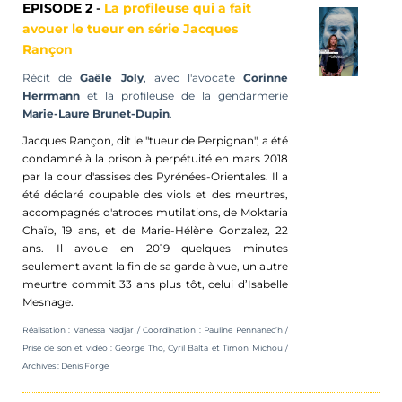
EPISODE 2
-
La profileuse qui a fait
avouer le tueur en série Jacques
Rançon
Récit de
Gaële Joly
, avec l'avocate
Corinne
Herrmann
et la profileuse de la gendarmerie
Marie-Laure Brunet-Dupin
.
Jacques Rançon, dit le "tueur de Perpignan", a été
condamné à la prison à perpétuité en mars 2018
par la cour d'assises des Pyrénées-Orientales. Il a
été déclaré coupable des viols et des meurtres,
accompagnés d'atroces mutilations, de
Moktaria
Chaïb
, 19 ans, et de Marie-Hélène Gonzalez, 22
ans.
I
l avoue en 2019 quelques minutes
seulement avant la fin de sa garde à vue, un autre
meurtre
commit
33 ans plus tôt, celui d’Isabelle
Mesnage
.
Réalisation : Vanessa Nadjar / Coordination :
Pauline
Pennanec’h /
Prise de son et vidéo : George Tho,
Cyril Balta et Timon Michou
/
Archives : Denis Forge