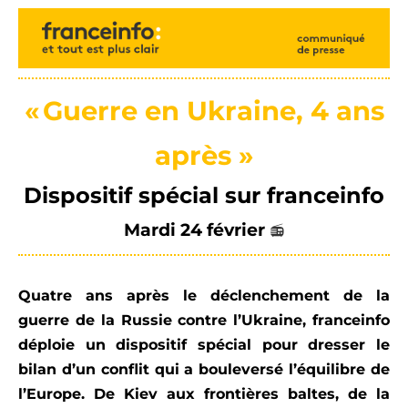
«
Guerre en Ukraine, 4 ans
après
»
Dispositif spécial sur
franceinfo
M
ardi 24 février
📻
Quatre ans après le déclenchement de la
guerre de la Russie contre l’Ukraine,
franceinfo
déploi
e un dispositif spécial pour dresser le
bilan d’un conflit qui
a
bouleversé l’équilibre de
l’Europe.
D
e
K
ie
v
aux frontières baltes
, de la