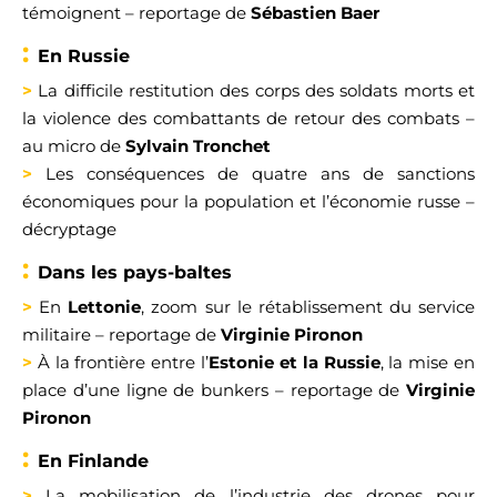
témoignent
–
reportage
de
Sébastien Baer
:
E
n Ru
ssie
>
L
a difficile restitution des corps des soldats morts et
la violence des
combattants de retour des combats
–
au micro de
Sylvain Tronchet
>
L
es conséquences
de quatre ans de sanctions
économiques
pour la population et l’économie russe
–
d
écryptage
:
D
ans
les pays-baltes
>
En
Lettonie
,
zoom sur le rétablissement du
service
militaire
–
reportage de
Virginie
Pironon
>
À la frontière entre l’
Estonie et la Russie
,
la mise en
place d’
une ligne de bunkers
–
reportage de
Virginie
Pi
ronon
:
E
n
Finland
e
>
L
a mobilisation de l
’industrie des drones pour