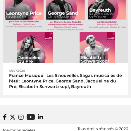
06.07.2026
France Musique_ Les 5 nouvelles Sagas musicales de
l'été : Leontyne Price, George Sand, Jacqueline du
Pré, Elisabeth Schwartzkopf, Bayreuth
Footer bottom
Tous droits réservés © 2026
Mentions légales