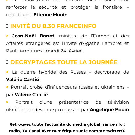
renforcer la sécurité et protéger la frontière
–
reportage d’
Etienne Monin
:
INVIT
É
DU 8.30
FRANCEINFO
>
Jean-Noël
Barrot
, ministre de l’Europe et des
Affaires étrangères
est l‘invité
d’
Agathe
Lambret
et
Paul
Larrouturou
mardi 24 février.
:
DECR
Y
PTAGES TOUTE LA JOURN
É
E
>
La guerre hybride des
Russes
–
décryptage de
Valérie
Cantié
>
Portrait croisé
d’influenceurs russes et ukrainien
s
–
par
Valérie
Cantié
>
Portrait d’une présentatrice
de télévision
ukrainienne devenue pro-russe
–
par
Angélique Bouin
Retrouvez toute l'actualité du média global 
franceinfo
 : 
radio, TV Canal 16 et numérique sur le compte twitter
/X