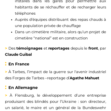
installés dans les gares pour permettre aux
habitants de se réchauffer et de recharger leurs
téléphones
A
uprès d’équipes distribuant des repas chauds à
une population
privée de chauffage
D
ans un cimetière militaire, alors qu’un projet de
cimetière
“
national
”
est en construction
>
Des
témoignages
et
reportages
depuis le
front
, par
C
laude Guibal
:
E
n F
rance
>
À
Tarbes,
l’
impact
de la guerre sur
l'avenir industriel
d
es Forges de
Tarbes
–
reportage
d’
Agathe
M
ahuet
:
En
Al
lemagne
>
À Flensburg,
le développement d’
une entreprise
produisant des blindés pour l’Ukraine
:
son
directeur,
un salarié, le maire et un général de la Bundesw
ehr