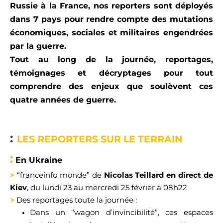
Russie
à la France
, nos reporters sont déployés
dans 7 pays
pour
rendre compte
d
es mutations
économiques
,
sociales
et militaires
engendrée
s
par la guerre.
Tout
au long de la
journée, r
eportages,
témoignages
et
décryptages
pour tout
comprendre des
enjeux
que soulève
nt
ces
quatre
années de guerre.
:
LES REPORTERS
SUR LE TERRAIN
:
En
U
kraine
>
“
franceinfo
m
onde
”
de
N
icolas
Teillard
en direct de
K
ie
v
, d
u lundi 23 au mercredi 25
fé
vrier
à
08
h
22
>
Des reportages toute la journée
:
D
ans un
“
wagon d’invincibilité
”
, ces espaces