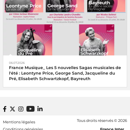
06.07.2026
France Musique_ Les 5 nouvelles Sagas musicales de
l'été : Leontyne Price, George Sand, Jacqueline du
Pré, Elisabeth Schwartzkopf, Bayreuth
Footer bottom
Tous droits réservés © 2026
Mentions légales
[RDF] Pied de page - Mobile
Conditions générales
France Inter