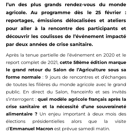
l’un des plus grands rendez-vous du monde
agricole. Au programme dès le 25 février :
reportages, émissions délocalisées et ateliers
pour aller à la rencontre des participants et
découvrir les coulisses de l’événement impacté
par
deux années de crise sanitaire.
Après la tenue partielle de l’événement en 2020 et le
report complet de 2021,
cette 58ème édition marque
le grand retour du Salon de l’Agriculture sous sa
forme normale
: 9 jours de rencontres et d’échanges
de toutes les filières du monde agricole avec le grand
public.
En direct du Salon, franceinfo et ses invités
s’interrogent :
quel modèle agricole français
après la
crise sanitaire
et la
nécessité d’une souveraineté
alimentaire
?
Un enjeu important
à deux mois des
élections présidentielles alors que la visite
d’
Emmanuel Macron
est prévue samedi matin.