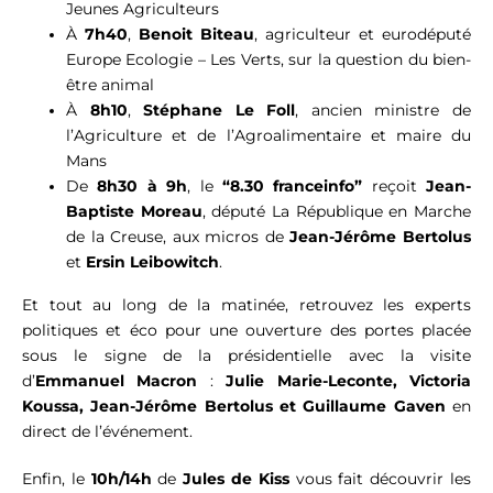
Jeunes Agriculteurs
À
7h40
,
Benoit
Biteau
, agriculteur et eurodéputé
Europe Ecologie – Les Verts, sur la question du bien-
être animal
À
8h10
,
Stéphane Le Foll
, ancien ministre de
l’Agriculture et de l’Agroalimentaire et maire du
Mans
De
8h30 à 9h
, le
“8.30
franceinfo
”
reçoit
Jean-
Baptiste Moreau
, député La République en Marche
de la Creuse, aux micros de
Jean-Jérôme
Bertolus
et
Ersin
Leibowitch
.
Et tout au long de la matinée, retrouvez les experts
politiques et éco pour une ouverture des portes placée
sous le signe de la présidentielle avec la visite
d’
Emmanuel Macron
:
Julie Marie-Leconte
,
Victoria
Koussa
, Jean-Jérôme Bertolus
et
Guillaume
Gaven
en
direct de l’événement.
Enfin, le
10h/14h
de
Jules de Kiss
vous fait découvrir les