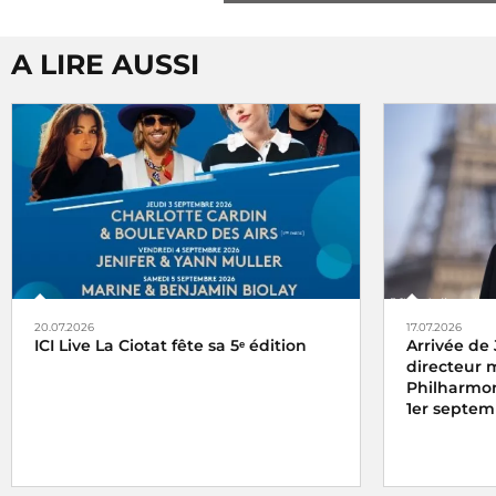
A LIRE AUSSI
20.07.2026
17.07.2026
ICI Live La Ciotat fête sa 5ᵉ édition
Arrivée de
directeur 
Philharmon
1er septem