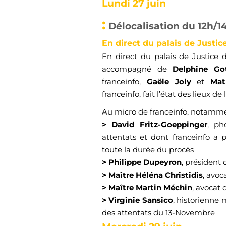
Lundi 27 juin
:
Délocalisation du 12h/
En direct du
palais de Justic
En direct du palais de Justice de
accompagné de
Delphine Go
franceinfo,
Gaële Joly
et
Mat
franceinfo,
fait
l’état des lieux de 
Au micro de franceinfo, notamme
>
David Fritz-Goeppinger
, ph
attentats et dont franceinfo a 
toute la durée du procès
>
Philippe Dupeyron
, président 
> Maître Héléna Christidis
, avoc
> Maître Martin Méchin
, avocat 
> Virginie Sansico
, historienne
m
des attentats du 13-Novembre