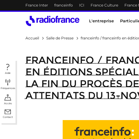
Menu-header
France Inter
franceinfo
ICI
France Culture
France
Accès direct :
Menu principal
Contenu
Menu principal
L'entreprise
Particuli
Accueil
Salle de Presse
franceinfo / franceinfo en édit
franceinfo / fran
en éditions spécia
Aide
la fin du procès d
Fréquences
attentats du 13-N
Accès
Contact