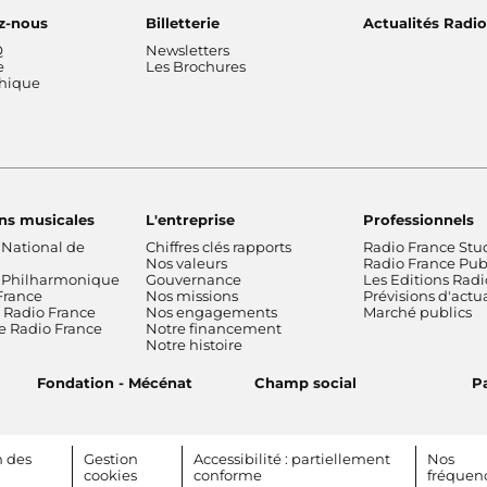
z-nous
Billetterie
Actualités Radi
Q
Newsletters
e
Les Brochures
thique
ns musicales
L'entreprise
Professionnels
 National de
Chiffres clés rapports
Radio France Stu
Nos valeurs
Radio France Publ
 Philharmonique
Gouvernance
Les Editions Radi
France
Nos missions
Prévisions d'actua
Radio France
Nos engagements
Marché publics
de Radio France
Notre financement
Notre histoire
Fondation - Mécénat
Champ social
Pa
n des
Gestion
Accessibilité : partiellement
Nos
cookies
conforme
fréquen