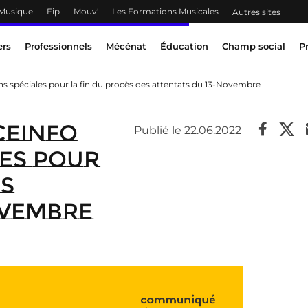
 Musique
Fip
Mouv'
Les Formations Musicales
Autres sites
ers
Professionnels
Mécénat
Éducation
Champ social
P
ions spéciales pour la fin du procès des attentats du 13-Novembre
ceinfo
Publié le 22.06.2022
les pour
es
ovembre