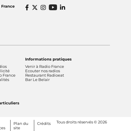
o France
Informations pratiques
dios
Venir à Radio France
icité
Ecouter nos radios
o France
Restaurant Radioeat
lités
Bar Le Belair
rticuliers
Tous droits réservés © 2026
Plan du
Crédits
ces
site
[RDF] Pied de page - Mobile