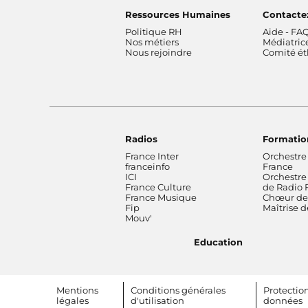
Ressources Humaines
Contacte
Politique RH
Aide - FA
Nos métiers
Médiatric
Nous rejoindre
Comité é
Radios
Formatio
France Inter
Orchestre
franceinfo
France
ICI
Orchestre
France Culture
de Radio 
France Musique
Chœur de 
Fip
Maîtrise 
Mouv'
Education
Footer bottom
Mentions
Conditions générales
Protectio
légales
d'utilisation
données