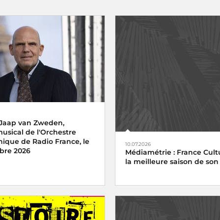
 Jaap van Zweden,
musical de l'Orchestre
ique de Radio France, le
10.07.2026
bre 2026
Médiamétrie : France Cultu
la meilleure saison de son 