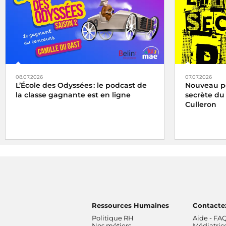
08.07.2026
07.07.2026
L’École des Odyssées : le podcast de
Nouveau pod
la classe gagnante est en ligne
secrète du
Culleron
Ressources Humaines
Contacte
Politique RH
Aide - FA
Nos métiers
Médiatric