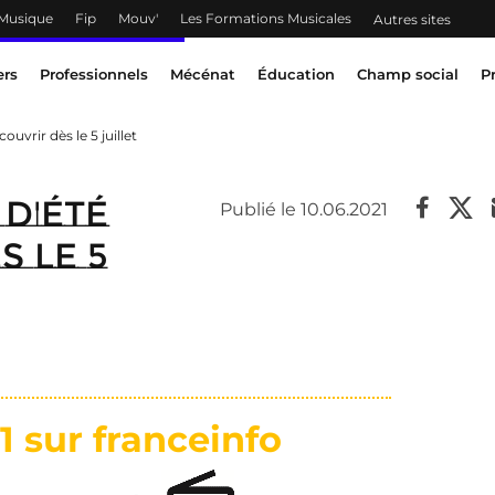
 Musique
Fip
Mouv'
Les Formations Musicales
Autres sites
ers
Professionnels
Mécénat
Éducation
Champ social
P
couvrir dès le 5 juillet
 d'été
Publié le 10.06.2021
s le 5
1 sur franceinfo