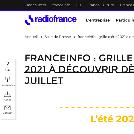
Menu-header
France Inter
franceinfo
ICI
France Culture
France
Accès direct :
Menu principal
Contenu
Menu principal
L'entreprise
Particuli
Accueil
Salle de Presse
franceinfo : grille d'été 2021 à dé
franceinfo : grille
2021 à découvrir dè
Aide
juillet
Fréquences
Accès
Contact
L’été 202