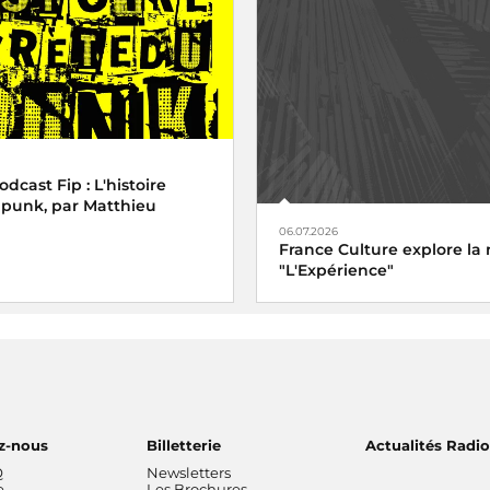
cast Fip : L'histoire
 punk, par Matthieu
06.07.2026
France Culture explore la 
"L'Expérience"
z-nous
Billetterie
Actualités Radi
Q
Newsletters
e
Les Brochures