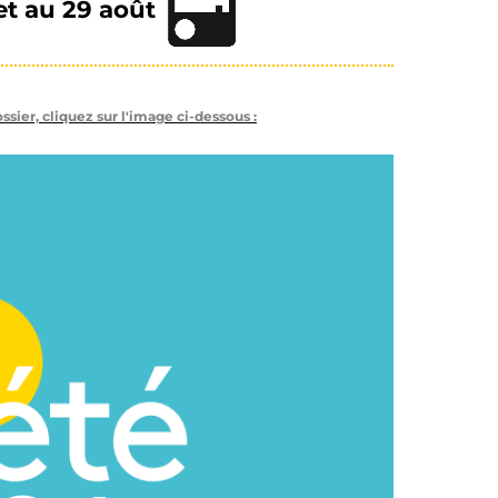
let au 29 août
ssier, cliquez sur l'image ci-dessous :