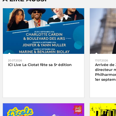
20.07.2026
17.07.2026
ICI Live La Ciotat fête sa 5ᵉ édition
Arrivée de
directeur 
Philharmon
1er septem