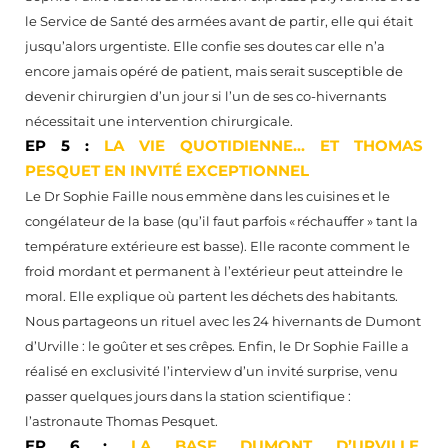
le Service de Santé des armées avant de partir, elle qui était
jusqu’alors urgentiste. Elle confie ses doutes car elle n’a
encore jamais opéré de patient, mais serait susceptible de
devenir chirurgien d’un jour si l’un de ses co-hivernants
nécessitait une intervention chirurgicale.
EP 5 :
LA VIE QUOTIDIENNE... ET THOMAS
PESQUET EN INVITÉ EXCEPTIONNEL
Le Dr Sophie Faille nous emmène dans les cuisines et le
congélateur de la base (qu’il faut parfois « réchauffer » tant la
température extérieure est basse). Elle raconte comment le
froid mordant et permanent à l’extérieur peut atteindre le
moral. Elle explique où partent les déchets des habitants.
Nous partageons un rituel avec les 24 hivernants de Dumont
d’Urville : le goûter et ses crêpes. Enfin, le Dr Sophie Faille a
réalisé en exclusivité l’interview d’un invité surprise, venu
passer quelques jours dans la station scientifique :
l’astronaute Thomas Pesquet.
EP 6 :
LA BASE DUMONT D’URVILLE,