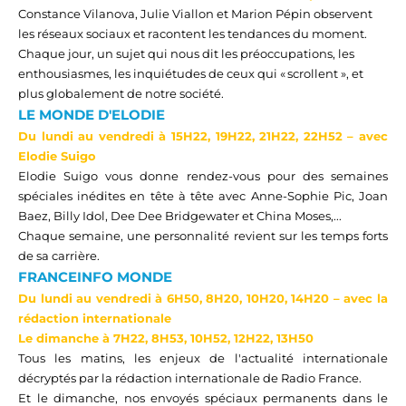
Constance Vilanova, Julie Viallon et Marion Pépin observent
les réseaux sociaux et racontent les tendances du moment.
Chaque jour, un sujet qui nous dit les préoccupations, les
enthousiasmes, les
inquiétudes de
ceux qui « scrollent », et
plus globalement de notre société.
LE MONDE D'ELODIE
Du lundi au
vendredi
à
15H22
, 1
9H
22, 21
H
22, 22
H
52
– avec
Elodie
Suigo
Elodie Suigo vous donne rendez-vous pour des semaines
spéciales inédites en tête à tête avec
Anne-Sophie Pic, Joan
Baez, Billy Idol, Dee
Dee
Bridgewater et China Moses,...
Chaque semaine, une personnalité revient sur les temps forts
de sa carrière.
FRANCEINFO MONDE
D
u lundi au vendredi à 6H50, 8H20, 10H20, 14H20
– avec la
rédaction internationale
Le dimanche à 7H22, 8H53, 10H52, 12H22, 13H50
Tous les matins, les enjeux de l'actualité internationale
décryptés par la rédaction internationale de Radio France.
Et le dimanche, nos envoyés spéciaux permanents dans le