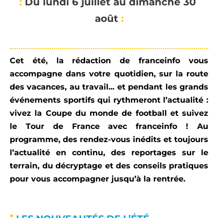
:
 Du 
lundi 6
 juillet au dimanche 
30
août 
:
Cet été, la rédaction de
franceinfo
vous
accompagne
dans votre quotidien,
sur la route
des vacances
,
au travail
... et pendant les grands
événements sportifs qui rythmeront l’actualité
:
vivez
la Coupe du monde de football
et
suivez
le Tour de France
avec
franceinfo
!
Au
programme, des rendez-vous inédits et t
oujours
l’actualité en continu,
des
reportages sur le
terrain, du décryptage et des conseils pratiques
pour vous accompagner
jusqu’à la rentrée.
: