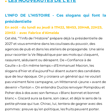
LES NOUVEAUT
É
S DE 
L’
É
T
É
L'INFO DE L’HISTOIRE
- Ces slogans qui font la
présidentielle
En août - d
u lundi au jeudi à
17H22,
18H53, 20H48, 22H23,
23H53
– avec
Fabrice d'Almeida
Cet été, “’l’info de l’Histoire” prépare déjà la présidentielle de
2027 et vous emmène dans les coulisses du pouvoir, des
agences de pub
et dans les ateliers de propagande. Une série
pour raconter la Ve République par ses mots qui claquent,
rassurent, séduisent ou dérapent.
De « Confiance à de
Gaulle » à « En même temps »
d’Emmanuel Macron
, les
slogans
d’hier et d’aujourd’hui
disent autant
d
es candidats
que
de
leur époque.
On y croisera un général qui ne voulait
pas vraiment faire campagne, un Mitterrand « jeune » avant de
devenir « Tonton ». On entendra Duclos renvoyer Pompidou et
Poher dos à dos avec son fameux « Blanc bonnet et bonnet
blanc ». Giscard aura sa barre, son cœur, et déjà le sens de la
petite phrase qui tue. Chirac, lui, tentera de gagner avec des
pommes : preuve qu’en politique, les fruits peuvent porter.