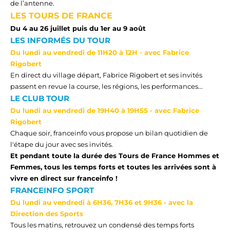
de l’antenne
.
LES TOURS DE FRANCE
Du
4
au 2
6
juillet
puis du
1er
au
9
août
LES INFORMÉS DU TOUR
Du lundi au vendredi
de 11
H
20 à 12
H
- a
vec
Fabri
ce
Rigob
ert
En direct du village départ, Fabrice
Rigobert
et ses
invités
passent en revue la course, les régions, les performances...
LE CLUB TOUR
Du lundi au vendredi
de 19
H
40 à 19
H
55
- a
vec
Fabrice
Rigobert
Chaque soir,
franceinfo
vous propose un bilan quotidien de
l'étape du jour avec ses invités.
Et
pendant toute la durée des Tours de France Hommes et
Femmes, tous les temps forts et toutes les arrivées sont à
vivre en direct sur
franceinfo
!
FRANCEINFO SPORT
Du lundi au
vendredi à 6
H
36, 7
H
36 et 9
H
36
- a
vec la
Direction des Sports
Tous les matins, retrouvez un condensé des temps forts