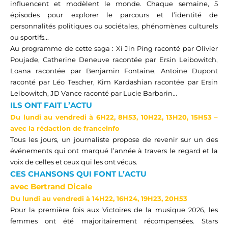
influencent et modèlent le monde.
Chaque semaine, 5
épisodes pour explorer le parcours et l’identité de
personnalités politiques ou sociétales, phénomènes culturels
ou sportifs...
Au programme de cette saga :
Xi Jin Ping raconté par Olivier
Poujade, Catherine Deneuve racontée par Ersin Leibowitch,
Loana racontée par Benjamin Fontaine, Antoine Dupont
raconté pa
r Léo Tescher, Kim Kardashian racontée par Ersin
Leibowitch
, JD Vance raconté par Lucie Barbarin...
ILS ONT FAIT L’ACTU
Du lundi au vendredi à
6H22
,
8H53, 10H22, 13H20, 15H53
–
avec la rédaction de
f
ranceinfo
Tous les jours, un journaliste propose de revenir sur un des
événements qui ont marqué l’année à travers le regard et la
voix de celles et ceux qui les ont vécus.
CES CHANSONS QUI FONT L’ACTU
avec
Bertrand Dicale
Du lundi au vendredi à
14H22
, 16H24, 19H
23, 20
H53
Pour la première fois aux Victoires de la musique 2026, les
femmes ont été majoritairement récompensées. Stars