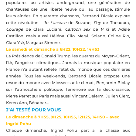
populaires ou artistes underground, une génération de
chanteuses ose une liberté neuve qui, au passage, stimule
leurs aînées. En quarante chansons, Bertrand Dicale explor
e
cette révolution
:
Je t’accuse
de Suzane,
Pay
de Theodora,
Courage
de Clara Luciani,
Cartoon
Sex
de Miki et Adèle
Castillon
, mais aussi
Héléna, Clio, Meryl,
Solann
, Coline Rio,
Clara Ysé, Margaux Simone…
Le samedi et dimanche à
6H22, 10H22,
14
H
53
La Présidence de Donald Trump, les guerres du Moyen-Orient,
l’IA, l’angoisse climatique… Jamais la musique populaire en
France n’a autant reflété l’état du monde que ces dernières
années. Tous les week-ends, Bert
rand Dicale propose
une
revue du monde avec Miossec sur le climat, Benjamin Biolay
sur l’atmosphère politique, Terrenoire sur la décroissance,
Pierre Perret sur Paris
mais aussi
Vincent Delerm, Julien Clerc,
Keren Ann, Bénabar…
J’AI TESTÉ POUR VOUS
Le d
imanche
à
7
H
55
,
9H25, 10H55, 12H25, 14H50
–
ave
c
In
grid
Po
hu
Chaque dimanche, Ingrid Pohu part à la chasse aux