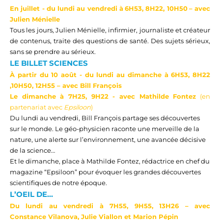
En juillet -
d
u lundi au vendredi
à
6H53, 8H22, 10H50
–
avec
Julien Ménielle
Tous les jours, Julien Ménielle, infirmier, journaliste et créateur
de contenus, traite des questions de santé. Des sujets sérieux,
sans se prendre au sérieux.
LE BILLET SCIENCES
À partir du 10
août -
d
u lundi au
dimanche
à
6H53, 8H22
,10H50, 12H55
–
avec Bill François
Le
dimanch
e à
7
H
25
, 9H
22
- avec Mathilde Fontez
(en
partenariat avec
Epsiloon
)
Du lundi au vendredi,
Bill François partage ses découvertes
sur le monde. Le
géo-physicien
raconte une merveille de la
nature, une alerte sur l’environnement, une avancée décisive
de la science…
Et le dimanche, place à Mathilde Fontez, rédactrice en chef du
magazine “
Epsiloon
”
pour évoquer les grandes
découvertes
scientifiques de notre époque.
L’OEIL DE...
Du lundi au vendredi à
7H55
,
9
H
55
,
13
H
26
– avec
Constance Vilanova, Julie Viallon et Marion Pépin