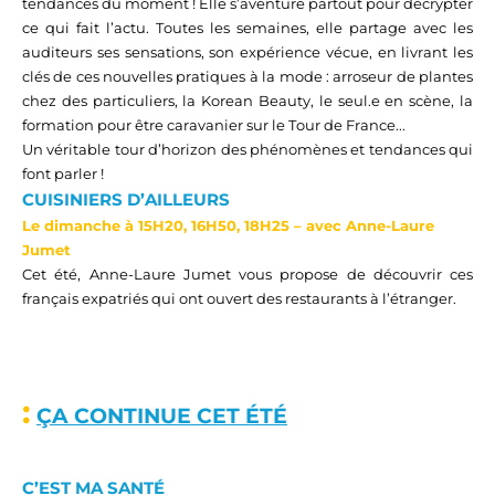
tendances du moment ! Elle s’aventure partout pour décrypter
ce qui fait l’actu. Toutes les semaines, elle partage avec les
auditeurs ses sensations, son expérience vécue, en livrant les
clés de ces nouvelles pratiques à la mode :
arroseur de plantes
chez des particuliers, la
Korean
Beauty, le
seul.e
en scène, la
formation pour être caravanier sur le Tour de France...
Un véritable tour d’horizon des phénomènes et tendances qui
font parler !
CUISINIER
S
D’AILLEURS
Le d
imanche à
15
H
20
, 16H50, 18H
25 –
avec Anne-Laure
Jumet
Cet été, Anne-Laure Jumet vous propose de découvrir ces
français expatriés qui ont ouvert des restaurants à l’étranger.
:
Ç
A CONTINUE CET ÉTÉ
C’EST MA SANTÉ