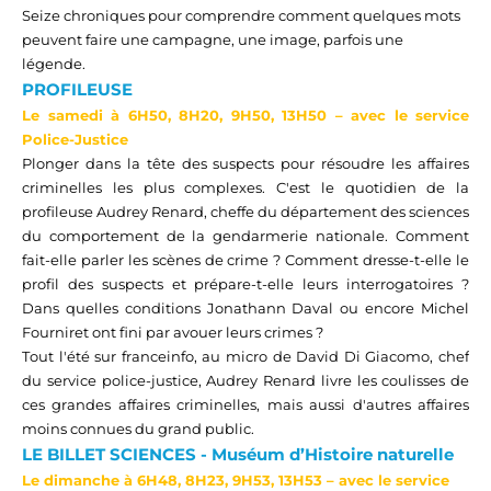
Seize chroniques pour comprendre comment quelques mots
peuvent faire une campagne, une image, parfois une
légende.
PROFILEUSE
Le samedi à 6H50, 8H20, 9H50, 13H50
– avec le service
Police-Justice
Plonger dans la tête des suspects pour résoudre les affaires
criminelles les plus complexes. C'est le quotidien de la
profileuse Audrey Renard, cheffe du département des sciences
du comportement de la gendarmerie nationale.
Comment
fait-elle
parler les scènes de crime ? Comment dresse-t-elle le
profil des suspects et
prépare-t
-
elle leurs
interrogatoires ?
Dans quelles conditions Jonathann Daval ou encore Michel
Fourniret ont fini par avouer leurs crimes ?
Tout l'été sur
franceinfo
, au micro de David Di Giacomo, chef
du service police-justice, Audrey Renard livre les coulisses de
ces grandes affaires criminelles, mais aussi d
'autres affair
es
moins connues du grand public.
LE
BILLET SCIENCES -
Mus
é
um
d’Histoire naturelle
Le dimanche à 6H48, 8H23, 9H53, 13H53 – avec le service