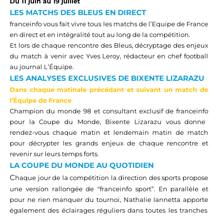
Du 11 juin au 19 juillet
LES
MATCHS DES BLEUS EN DIRECT
franceinfo
vous fait vivre tous les matchs de l’Equipe de France
en direct et en intégralité tout au long de la compétition.
Et lors de chaque rencontre des Bleus,
décryptage
des enjeux
du match à venir
avec
Yves Leroy, rédacteur en chef football
au journal
L’Équipe
.
LES ANALYSES
EXCLUSIVES
DE BIXENTE LIZARAZU
Dans chaque matinale
précédant
et suivant un match de
l’Équipe de France
Champion du monde 98
et consultant exclusif de
franceinfo
pour la Coupe du Monde, Bixente Lizarazu
vous
donne
rendez-vous chaque matin et lendemain matin de match
pour décrypter les grands enjeux de chaque rencontre et
revenir sur
leur
s
temps fort
s
.
LA COUPE DU MONDE AU QUOTIDIEN
C
haque jour de la compétition
la direction des sports
pr
opose
une version
rallongée de "
franceinfo
sport”.
En parallèle
et
pour ne rien manquer du tournoi,
Nathalie Iannetta apporte
également
d
es éclairages réguliers da
ns tou
tes les
tranches