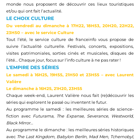
monde nous proposent de découvrir ces lieux touristiques
et/ou qui ont fait l’actualité.
LE CHOIX
CULTURE
Du
vendredi
au dimanche
à
17H2
2
,
18H53, 20H20, 22H22,
23H50
– avec le service Culture
Tout l’été, le service culture de
franceinfo
vous propose de
suivre l’actualité culturelle. Festivals, concerts, expositions,
visites patrimoniales, sorties cinés et musicales, disques de
l’été... Chaque jour, focus sur l’info culture à ne pas rater !
L'EMPIRE DES SÉRIES
Le s
amedi
à 16H25, 19H55, 21H50 et 23H55
– avec Laurent
Valière
Le
dimanche
à
16H25
,
21H20, 23H55
Chaque week-end, Laurent Valière nous fait (re)découvrir les
séries qui explorent le passé ou inventent le futur.
Au programme le samedi : les meilleures séries de science-
fiction avec
Futurama
, The Expanse, Severance,
Westworld
,
Black Mirror...
Au programme le
dimanche
: les meilleures séries historiques
avec
The Last Kingdom, Babylon Berlin, Mad Men, Tchernobyl,