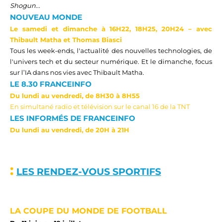
Shogun...
NOUVEAU MONDE
Le
s
amedi
et dimanche
à
16
H
22
, 18
H
25, 20
H
24
–
avec
Thibault Matha et Thomas Biasci
Tous les week-ends, l'actualité des nouvelles technologies, de
l'univers tech et du secteur numérique. Et le dimanche, focus
sur l’IA dans nos vies avec
Thibault Matha.
LE 8.30 FRANCEINFO
Du lundi au vendredi, de 8
H
30 à 8
H
55
En simultané radio et télévision sur le canal 16 de la TNT
LES INFORMÉS DE FRANCEINFO
Du lundi au vendredi, de 20
H
à 21
H
:
LES RENDEZ-VOUS SPORTIFS
LA COUPE DU MONDE DE FOOTBALL