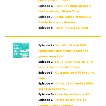
charnier de Timisoara
Episode 6 -
1761 : Une infox au siècle
des Lumières, l’affaire Calas
Episode 7 -
18 mai 2003 : Dominique
Baudis face à la calomnie
Episode 8 -
Les climatosceptiques
Episode 1 -
Gleiwitz : 31 août 1939,
l'infox qui a déclenché la seconde
guerre mondiale
Episode 2
-
Marie-Antoinette, la reine
la plus calomniée de France
Episode 3 -
Quarante ans d'infox sur le
Sida
Episode 4
-
Dallas, 22 novembre 1963 :
qui a tué Kennedy ?
Episode 5
-
La vérité sur Jeanne d'Arc
Episode 6
-
Mythe ou réalité : les
complots maçonniques