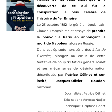
découverte de ce qui fut la
conspiration la plus célèbre de
l'histoire du 1er Empire.
Le 23 octobre 1812, le général républicain
Claude-François Malet essaye de
prendre
le pouvoir à Paris en annonçant la
mort de
Napoléon
alors en Russie.
Dans cet épisode hors-série des
infox de
l’Histoire,
plongez au cœur de cette
tentative de coup d’Etat du général Malet
et ses mécanismes de désinformation
décortiqués par
Patrice Gélinet et son
invité
,
Jacques-Olivier Boudon
,
historien.
Journaliste : Patrice Gélinet
Réalisation : Vanessa Nadjar
Technique : Delphine Bodet