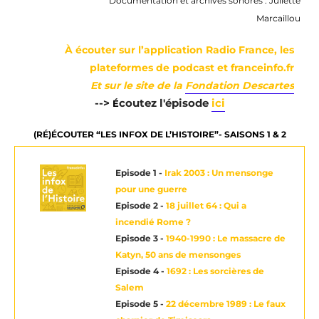
Documentation et archives sonores : Juliette
Marcaillou
À écouter sur l’application Radio France, les
plateformes de podcast et franceinfo.fr
Et sur le site de la
Fondation Descartes
-->
coutez l'épisode
ici
É
(RÉ)ÉCOUTER “LES INFOX DE L’HISTOIRE”- SAISONS 1 & 2
Episode 1 -
Irak 2003 : Un mensonge
pour une guerre
Episode 2 -
18 juillet 64 : Qui a
incendié Rome ?
Episode 3 -
1940-1990 : Le massacre de
Katyn, 50 ans de mensonges
Episode 4 -
1692 : Les sorcières de
Salem
Episode 5 -
22 décembre 1989 : Le faux