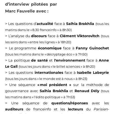
d’interview pilotées par
Marc Fauvelle avec :
> Les questions d’
actualité
face à
Salhia Brakhlia
(tous les
matins dans le « 8.30 franceinfo » à 8h30)
> L’analyse du
discours
face à
Clément Viktorovitch
(tous
les soirs dans « entre les lignes » à 18h20)
> Le programme
économique
face à
Fanny Guinochet
(tous les matins dans
le « décryptage éco » à 7h50
)
> La politique
de santé
et
l'environnement
face à
Anne
Le Gall
(tous les jours dans « le billet sciences » à 8h20)
> Les questions
internationales
face à
Isabelle Labeyrie
(tous les jours dans « le monde est à nous » à 8h23)
> Une séquence
« moi président »
sur la méthode de
gouvernance avec
Salhia Brakhlia
et
Renaud Dély
(tous
les matins dans « l'édito politique » à 7h53)
> Une séquence de
questions/réponses
avec les
auditeurs
de franceinfo et les
lecteurs
du
Parisien-