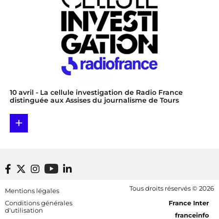
10 avril
- La cellule investigation de Radio France
distinguée aux Assises du journalisme de Tours
+
Footer bottom
Tous droits réservés © 2026
Mentions légales
[RDF] Pied de page - Mobile
Conditions générales
France Inter
d'utilisation
franceinfo