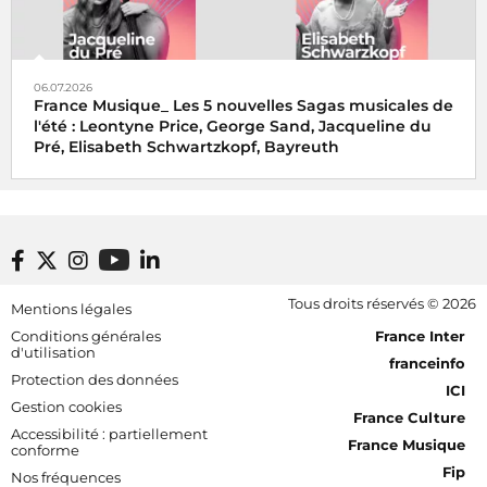
06.07.2026
France Musique_ Les 5 nouvelles Sagas musicales de
l'été : Leontyne Price, George Sand, Jacqueline du
Pré, Elisabeth Schwartzkopf, Bayreuth
Footer bottom
Tous droits réservés © 2026
Mentions légales
[RDF] Pied de page - Mobile
Conditions générales
France Inter
d'utilisation
franceinfo
Protection des données
ICI
Gestion cookies
France Culture
Accessibilité : partiellement
France Musique
conforme
Fip
Nos fréquences