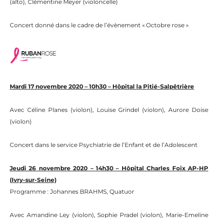
(alto), Clémentine Meyer (violoncelle)
Concert donné dans le cadre de l’év
èn
ement « Octobre rose »
Mardi 17 novembre 2020 – 10h30 – Hôpital la Pitié-Salpêtrière
Avec Céline Planes (
violon
), Louise Grindel (
violon
), Aurore Doise
(
violon
)
Concert dans le service Psychiatrie de l’
En
fant et de l’Adolescent
Jeudi 26 novembre 2020 – 14h30 – Hôpital Charles Foix AP-HP
(Ivry-sur-Seine)
Programme : Johannes BRAHMS, Quatuor
Avec Amandine Ley (
violon
), Sophie Pradel (
violon
), Marie-Emeline