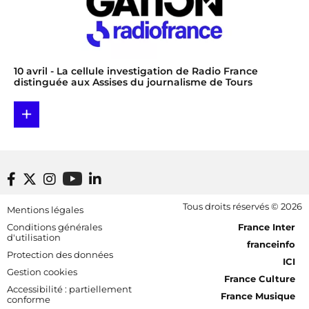
10 avril
- La cellule investigation de Radio France
distinguée aux Assises du journalisme de Tours
+
Footer bottom
Tous droits réservés © 2026
Mentions légales
[RDF] Pied de page - Mobile
Conditions générales
France Inter
d'utilisation
franceinfo
Protection des données
ICI
Gestion cookies
France Culture
Accessibilité : partiellement
France Musique
conforme