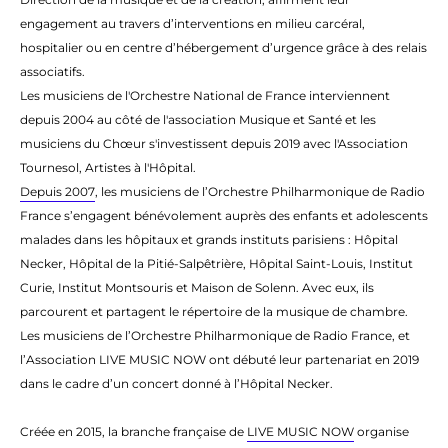
en
gagement au travers d’
intervention
s
en
milieu
carcéral,
hospitalier
ou
en
centre d’hébergement d’urgence grâce à des relais
associatifs.
Les musiciens de l'Orchestre National de France interviennent
depuis 2004 au côté de l'association Musique et Santé et les
musiciens du Chœur s'investissent depuis 2019 avec l'Association
Tournesol, Artistes à l'Hôpital.
Depuis 2007
, les musiciens de l’Orchestre Philharmonique de Radio
France s’
en
gagent b
én
évolement auprès des
en
fants et adolescents
malades dans les hôpitaux et grands instituts parisiens : Hôpital
Necker, Hôpital de la Pitié-Salpêtrière, Hôpital Saint-Louis, Institut
Curie, Institut Montsouris et Maison de Solenn. Avec eux, ils
parcourent et partagent le répertoire de la musique de chambre.
Les musiciens de l’Orchestre Philharmonique de Radio France, et
l’Association LIVE MUSIC NOW ont débuté leur partenariat
en
2019
dans le cadre d’un concert donné à l’Hôpital Necker.
Créée
en
2015, la branche française de
LIVE MUSIC NOW
organise