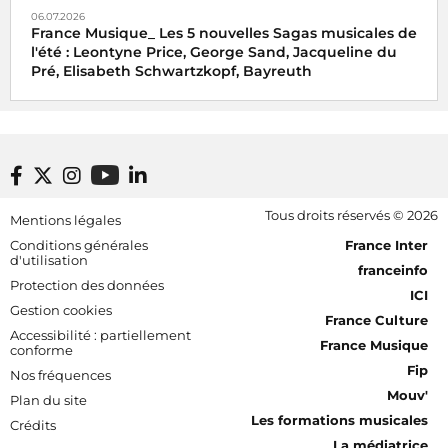
06.07.2026
France Musique_ Les 5 nouvelles Sagas musicales de
l'été : Leontyne Price, George Sand, Jacqueline du
Pré, Elisabeth Schwartzkopf, Bayreuth
Footer bottom
Tous droits réservés © 2026
Mentions légales
[RDF] Pied de page - Mobile
Conditions générales
France Inter
d'utilisation
franceinfo
Protection des données
ICI
Gestion cookies
France Culture
Accessibilité : partiellement
France Musique
conforme
Fip
Nos fréquences
Mouv'
Plan du site
Les formations musicales
Crédits
La médiatrice