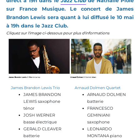
direct à 19h dans le
Jazz Club
de Nathalie Piolé
sur France Musique. L
e concert de James
Brandon Lewis sera quant à lui diffusé le 10 mai
à 19h dans le Jazz Club.
Cliquez sur l'image ci-dessous pour plus d'informations
James Brandon Lewis Trio
Arnaud Dolmen Quartet
JAMES BRANDON
ARNAUD DOLMEN
LEWIS saxophone
batterie
ténor
FRANCESCO
JOSH WERNER
GEMINIANI
basse électrique
saxophone
GERALD CLEAVER
LEONARDO
batterie
MONTANA piano