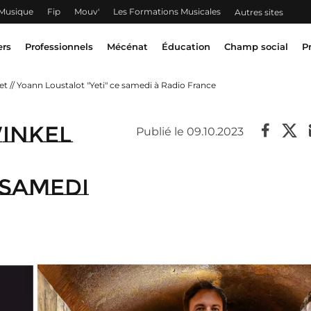
 Musique
Fip
Mouv'
Les Formations Musicales
Autres sites
ers
Professionnels
Mécénat
Éducation
Champ social
P
t // Yoann Loustalot "Yeti" ce samedi à Radio France
winkel
Publié le 09.10.2023
 samedi