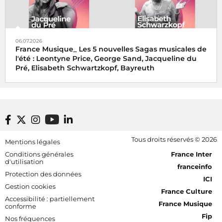
06.07.2026
France Musique_ Les 5 nouvelles Sagas musicales de
l'été : Leontyne Price, George Sand, Jacqueline du
Pré, Elisabeth Schwartzkopf, Bayreuth
Footer bottom
Tous droits réservés © 2026
Mentions légales
[RDF] Pied de page - Mobile
Conditions générales
France Inter
d'utilisation
franceinfo
Protection des données
ICI
Gestion cookies
France Culture
Accessibilité : partiellement
France Musique
conforme
Fip
Nos fréquences