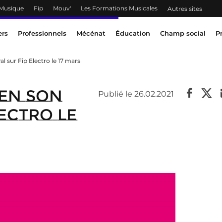
 Musique
Fip
Mouv'
Les Formations Musicales
Autres sites
ers
Professionnels
Mécénat
Éducation
Champ social
P
l sur Fip Electro le 17 mars
 en son
Publié le 26.02.2021
lectro le