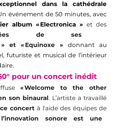
xceptionnel dans la cathédrale
 Un événement
de 50 minutes, avec
ier album
« Electronica »
et
des
mixées de ses
e » et « Equinoxe »
donnant
au
 futuriste et musical de l’intérieur
aire.
0° pour un concert inédit
iffuse
« Welcome to the other
 en son binaural
. L’artiste a travaillé
e ce concert
à l'aide des équipes de
l’innovation sonore est une