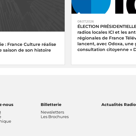
08.07.2026
ÉLECTION PRÉSIDENTIELLE
radios locales ICI et les a
régionales de France Télév
lancent, avec Odoxa, une
e : France Culture réalise
consultation citoyenne « Di
e saison de son histoire
z-nous
Billetterie
Actualités Radi
Q
Newsletters
e
Les Brochures
thique