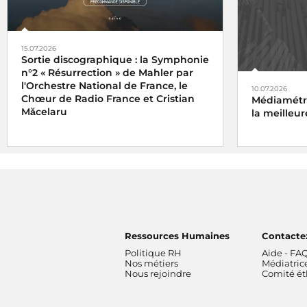
15.07.2026
Sortie discographique : la Symphonie
n°2 « Résurrection » de Mahler par
l'Orchestre National de France, le
10.07.2026
Chœur de Radio France et Cristian
Médiamétri
Măcelaru
la meilleur
Ressources Humaines
Contacte
Politique RH
Aide - FA
Nos métiers
Médiatric
Nous rejoindre
Comité é