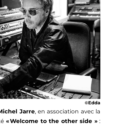
©
Edda
ichel Jarre
, en association avec la
té
« Welcome to the other side »
: