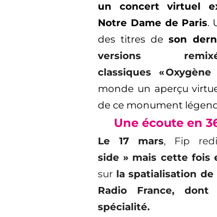
un concert virtuel e
Notre Dame de Paris
.
des
titres
de
son dern
versions re
classiques « Oxygèn
monde un aperçu virtuel,
de ce monument légend
Une écoute en 36
Le 17 mars
, Fip
red
side » mais cette fois
sur
la spatialisation d
Radio France, dont 
spécialité.