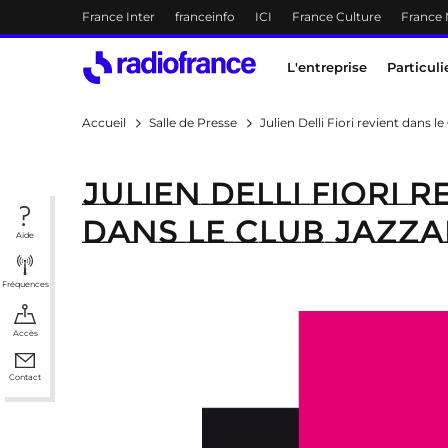
Menu-header
France Inter
franceinfo
ICI
France Culture
France
Accès direct :
Menu principal
Contenu
Menu principal
L'entreprise
Particuli
Accueil
Salle de Presse
Julien Delli Fiori revient dans le
Julien Delli Fiori r
dans le Club Jazzaf
Aide
Fréquences
Accès
Contact