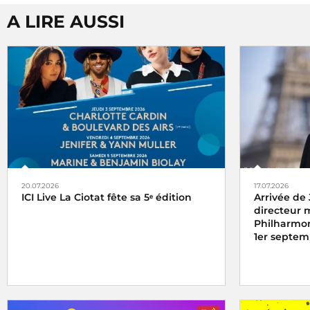
A LIRE AUSSI
20.07.2026
17.07.2026
ICI Live La Ciotat fête sa 5ᵉ édition
Arrivée de
directeur 
Philharmon
1er septem