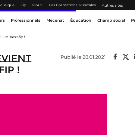
 Musique
Fip
Mouv'
Les Formations Musicales
Autres sites
ers
Professionnels
Mécénat
Éducation
Champ social
P
 Club Jazzafip !
evient
Publié le 28.01.2021
ip !