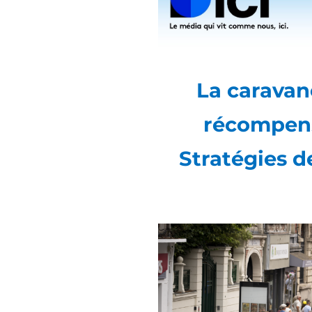
La caravane
récompens
Stratégies d