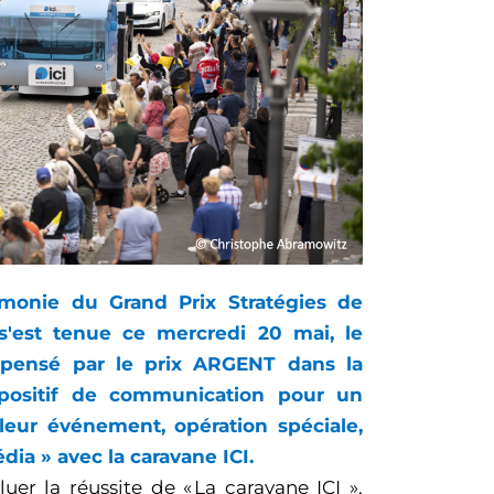
émonie du Grand Prix Stratégies de
 s'est tenue ce mercredi 20 mai, le
mpensé par le prix ARGENT dans la
ispositif de communication pour un
leur événement, opération spéciale,
dia » avec la caravane ICI.
luer la réussite de « La caravane ICI »,