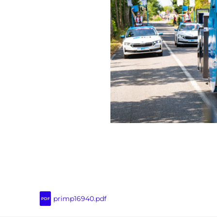
primp16940.pdf
PDF