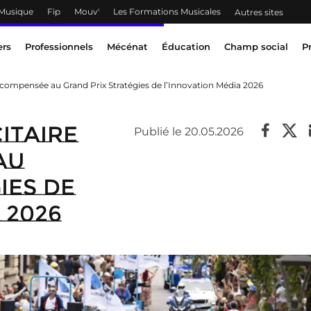
 Musique
Fip
Mouv'
Les Formations Musicales
Autres sites
ers
Professionnels
Mécénat
Éducation
Champ social
P
récompensée au Grand Prix Stratégies de l’Innovation Média 2026
itaire
Publié le 20.05.2026
au
ies de
 2026