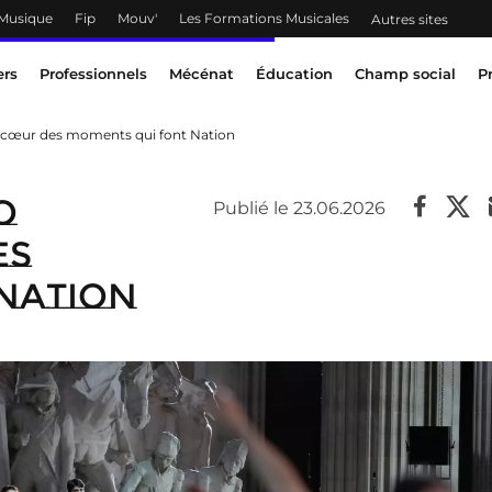
 Musique
Fip
Mouv'
Les Formations Musicales
Autres sites
ers
Professionnels
Mécénat
Éducation
Champ social
P
au cœur des moments qui font Nation
o
Publié le 23.06.2026
es
Nation