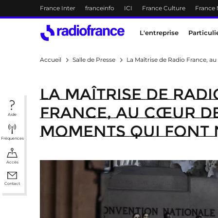
Menu-header
France Inter
franceinfo
ICI
France Culture
France
Accès direct :
Menu principal
Contenu
Menu principal
L'entreprise
Particuli
Accueil
Salle de Presse
La Maîtrise de Radio France, 
La Maîtrise de Radi
France, au cœur d
Aide
moments qui font 
Fréquences
Accès
Contact