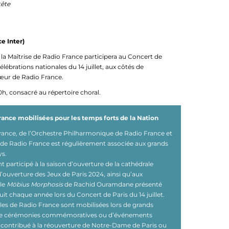
tête
e Inter)
la Maîtrise de Radio France participera au Concert de
ébrations nationales du 14 juillet, aux côtés de
hœur de Radio France.
0h, consacré au répertoire choral.
ance mobilisées pour les temps forts de la Nation
France, de l’Orchestre Philharmonique de Radio France et
 de Radio France est régulièrement associée aux grands
ys.
 participé à la saison d’ouverture de la cathédrale
ouverture des Jeux de Paris 2024, ainsi qu’aux
cle
Möbius Morphosis
de Rachid Ouramdane présenté
 chaque année lors du Concert de Paris du 14 juillet.
les de Radio France sont mobilisées lors de grands
se de cérémonies commémoratives ou d’événements
t contribué à la réouverture de Notre-Dame de Paris ou