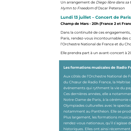
Un arrangement de
Diego libre dans sa 
Hymn to Freedom
d’Oscar Peterson
Lundi 13 juillet – Concert de Paris
Champ de Mars - 20h (France 2 et Franc
Dans la continuité de ces engagements, 
Paris, rendez-vous incontournable des cél
l’Orchestre National de France et du C
Elle prendra part à un avant-concert à 2
Les formations musicales de Radio Fr
Aux côtés de l’Orchestre National de 
du Chœur de Radio France, la Maîtrise
événements qui rythment la vie du pa
Ces dernières années, elle a notamment
Notre-Dame de Paris, à la cérémonie d’
Olympiades culturelles avec le specta
notamment au Panthéon. Elle se produit
Plus largement, les formations musica
rendez-vous nationaux, qu’il s’agis
historiques. Elles ont ainsi récemmen