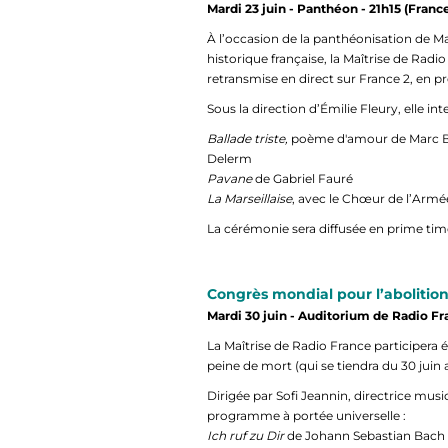
Mardi 23 juin - Panthéon - 21h15 (France
À l’occasion de la panthéonisation de Ma
historique française, la Maîtrise de Radi
retransmise en direct sur France 2, en p
Sous la direction d’Émilie Fleury, elle int
Ballade triste,
poème d'amour de Marc Bl
Delerm
Pavane
de Gabriel Fauré
La Marseillaise
, avec le Chœur de l’Armé
La cérémonie sera diffusée en prime time
Congrès mondial pour l’abolition
Mardi 30 juin - Auditorium de Radio F
La Maîtrise de Radio France participera
peine de mort (qui se tiendra du 30 juin 
Dirigée par Sofi Jeannin, directrice musi
programme à portée universelle :
Ich ruf zu Dir
de Johann Sebastian Bach