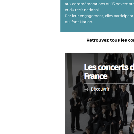
aux commémorations du 13 novembre, il
et du récit national.
Par leur engagement, elles participent
qui font Nation.
Retrouvez tous les co