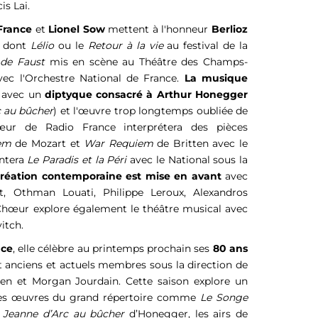
s Lai.
France
et
Lionel Sow
mettent à l'honneur
Berlioz
, dont
Lélio
ou le
Retour à la vie
au festival de la
de Faust
mis en scène au Théâtre des Champs-
ec l'Orchestre National de France.
La musique
 avec un
diptyque consacré à Arthur Honegger
c au bûcher
) et l'œuvre trop longtemps oubliée de
ur de Radio France interprétera des pièces
em
de Mozart et
War Requiem
de Britten avec le
entera
Le Paradis et la Péri
avec le National sous la
création contemporaine est mise en avant
avec
, Othman Louati, Philippe Leroux, Alexandros
Chœur explore également le théâtre musical avec
itch.
nce
, elle célèbre au printemps prochain ses
80 ans
t anciens et actuels membres sous la direction de
ten et Morgan Jourdain. Cette saison explore un
t des œuvres du grand répertoire comme
Le Songe
,
Jeanne d’Arc au bûcher
d’Honegger, les airs de