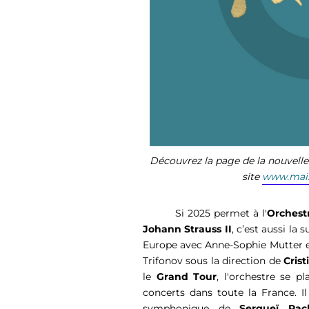
Découvrez la page de la nouvelle
site
www.mais
Si 2025 permet à l'
Orchest
Johann Strauss II
, c’est aussi la 
Europe avec Anne-Sophie Mutter et
Trifonov sous la direction de 
Crist
le 
Grand Tour
, l'orchestre se p
concerts dans toute la France. I
symphonique de 
Sergueï Rac