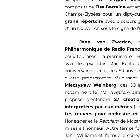
compositrice 
Elsa Barraine
 entam
grand répertoire
 avec plusieurs g
et un Nouvel An sous le signe de l
Jaap van Zweden
, d
Philharmonique de Radio Fran
deux tournées : la première en Eu
avec les pianistes Mao Fujita e
anniversaires : celui des 50 ans de
Mieczysław Weinberg
, des 50 
notamment le 
War Requiem
, ai
propose d’entendre 
27 créatio
interprétées par eux-mêmes
Les œuvres pour orchestre et 
Honegger et le
 Requiem
 de Mozar
mises à l'honneur. Autre temps for
John Williams et l’annuelle soiré