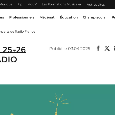
 Musique
Fip
Mouv'
Les Formations Musicales
Autres sites
ers
Professionnels
Mécénat
Éducation
Champ social
P
oncerts de Radio France
 25-26
Publié le 03.04.2025
adio