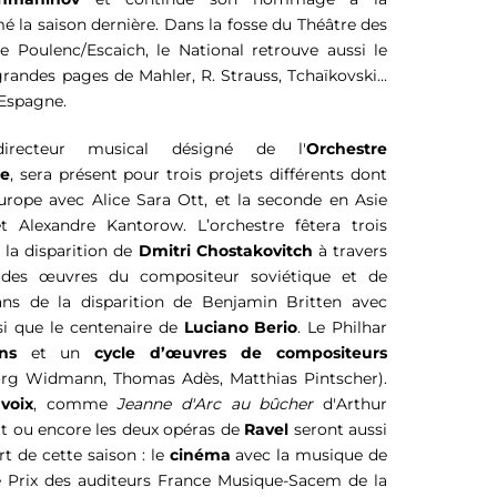
é la saison dernière. Dans la fosse du Théâtre des 
Champs-Élysées pour un diptyque Poulenc/Escaich, le National retrouve aussi le 
randes pages de Mahler, R. Strauss, Tchaïkovski... 
'Espagne.
irecteur musical désigné de l'
Orchestre 
ce
, sera présent pour trois projets différents dont 
rope avec Alice Sara Ott, et la seconde en Asie 
t Alexandre Kantorow. L’orchestre fêtera trois 
 la disparition de 
Dmitri Chostakovitch
 à travers 
quatre programmes réunissant des œuvres du compositeur soviétique et de 
ans de la disparition de Benjamin Britten avec 
nsi que le centenaire de 
Luciano Berio
. Le Philhar 
ns
 et un 
cycle d’œuvres de compositeurs 
 (Jörg Widmann, Thomas Adès, Matthias Pintscher). 
voix
, comme 
Jeanne d'Arc au bûcher
 d'Arthur 
t ou encore les deux opéras de 
Ravel
 seront aussi 
t de cette saison : le 
cinéma 
avec la musique de 
e Prix des auditeurs France Musique-Sacem de la 