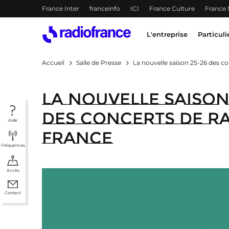
Menu-header
France Inter
franceinfo
ICI
France Culture
France
Accès direct :
Menu principal
Contenu
Menu principal
L'entreprise
Particuli
Accueil
Salle de Presse
La nouvelle saison 25-26 des c
La nouvelle saison
des concerts de R
Aide
France
Fréquences
Accès
Contact