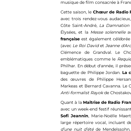
musique de film consacrée à Franci
Cette saison, le
Chœur de Radio 
avec trois rendez-vous audacieux
Côte Saint-André,
La Damnation 
Élysées, et la
Messe solennelle
av
française
est également célébrée
(avec
Le Roi David
et
Jeanne d'Ar
Clémence de Grandval. Le Chœ
emblématiques comme le
Requi
Philhar. En début d'année, il prés
baguette de Philippe Jordan.
La 
des œuvres de Philippe Hersant
Markeas et Bernard Cavanna. Le 
Anti-formalist Rayok
de Chostakov
Quant à la
Maîtrise de Radio Fra
avec un week-end festif réunissan
Sofi Jeannin
, Marie-Noëlle Maer
large répertoire vocal, incluan
d’une nuit d’été
de Mendelssohn