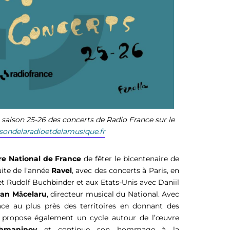
 saison 25-26 des concerts de Radio France sur le
ondelaradioetdelamusique.fr
re National de France
 de fêter le bicentenaire de 
suite de l’année 
Ravel
, avec des concerts à Paris, en 
 Rudolf Buchbinder et aux Etats-Unis avec Daniil 
ian 
M
ăcelaru
, directeur musical du National
. Avec 
lace au plus près des territoires en donnant des 
l propose également un cycle autour de l’œuvre 
hmaninov
 et continue son hommage à la 