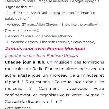
- Mercredi 25 mars.
Françoise Rivalland : Georges Aperghis
“
Ligne de fissure
“
.
-
Jeudi 26 mars. Sarah Rothenberg : Morton Feldman “Le
palais de Mori”.
-
Vendredi 27 mars. Allan Clayton : “She’s like the swallow”
(Canadian folk song)
.
- Samedi 28 mars. Sonia Wieder-Atherton.
- Dimanche 29 mars : Elisabeth Leonskaja (sous réserve).
Jamais seul avec France Musique
(coordonné par Jean-Baptiste Urbain)
Chaque jour à 18h
, un musicien des formations
musicales de Radio France en alternance avec un
autre artiste joue un morceau de 2 minutes et
répond à 3 questions : Pourquoi avoir choisi ce
morceau ? Comment vivez-vous votre
confinement et organisez-vous votre journée ?
Conseil de disque, livre, film ?
Cette semaine
: