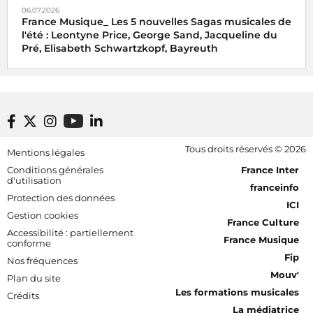
06.07.2026
France Musique_ Les 5 nouvelles Sagas musicales de
l'été : Leontyne Price, George Sand, Jacqueline du
Pré, Elisabeth Schwartzkopf, Bayreuth
Footer bottom
Tous droits réservés © 2026
Mentions légales
[RDF] Pied de page - Mobile
Conditions générales
France Inter
d'utilisation
franceinfo
Protection des données
ICI
Gestion cookies
France Culture
Accessibilité : partiellement
France Musique
conforme
Fip
Nos fréquences
Mouv'
Plan du site
Les formations musicales
Crédits
La médiatrice