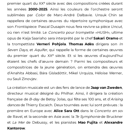
e
premier quart du XX
siècle avec des compositions créées durant
les années
2000-2025
. Ainsi les couleurs de l’orchestre seront
sublimées par
Color
de Marc-André Dalbavie. Unsuk Chin se
rappellera de certaines œuvres du répertoire symphonique avec
son
Frontispiece
. Pascal Dusapin nous fera revivre sa pièce
Uncut
,
où rien n’est limité. Le
Concerto pour trompette «HUSH»
, ultime
opus de Kaija Saariaho sera interprété par le chef
Sakari Oramo
et
la trompettiste
Verneri Pohjola
.
Thomas Adès
dirigera son
In
Seven Days
, et
Aquifer
, qui rappelle la forme de certaines œuvres
e
du premier quart du XX
siècle. Et si les œuvres d’aujourd’hui
étaient les chefs d’œuvre demain ? Parmi les compositeurs et
compositrices de la jeune génération, on entendra des œuvres
d’Anahita Abbasi, Bára Gísladóttir, Mikel Urquiza, Héloïse Werner,
ou Sauli Zinovjev.
La création musicale est un des fers de lance de
Jaap van Zweden
,
directeur musical désigné du Philhar. Ainsi, il dirigera la création
française de
B-day
de Betsy Jolas, qui fête ses 100 ans, et d’
Arising
dances
de Thierry Escaich. Deux tournées avec lui sont prévues : la
première en Europe avec
Alice Sara Ott
dans le
Concerto en sol
de Ravel, et la seconde en Asie avec la
7e Symphonie
de Bruckner
et
La Mer
de Debussy, et les pianistes
Mao Fujita
et
Alexandre
Kantorow
.