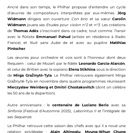
Ancré dans son temps, le Philhar propose d’entendre un cycle
d’œuvres de compositeurs interprétées par eux-mêmes.
Jörg
Widmann
dirigera son ouverture
Con brio
et sa sœur
Carolin
Widmann
jouera ses
Etudes pour violon n°2
et
n°3
. Les créations
de
Thomas Adès
s’inscrivent dans ce cadre, tout comme
Transir
avec le flûtiste
Emmanuel Pahud
(artiste en résidence à Radio
France) et
Nuit sans Aube
de et avec au pupitre
Matthias
Pintscher
.
Les œuvres pour orchestre et voix sont à l’honneur dont deux
Requiem : celui de Mozart par le fidèle
Leonardo García-Alarcón
,
et celui de Britten avec la soprano
Elena Stikhina
sous la direction
de
Mirga Gražinytė-Tyla
. Le Philhar retrouvera également Mirga
Gražinytė-Tyla en novembre dans quatre programmes réunissant
Mieczysław Weinberg et Dmitri Chostakovitch
(dont on célèbre
les 50 ans de la disparition).
Autre anniversaire : le
centenaire de Luciano Berio
avec sa
Sinfonia
(Festival d’Automne 2025),
Laborintus II
et l’intégrale de
ses
Sequenze
.
Le Philhar retrouve cette saison des chefs avec qui il a noué une
relation privilégiée :
Alain Altinoglu
,
Myung-Whun Chung