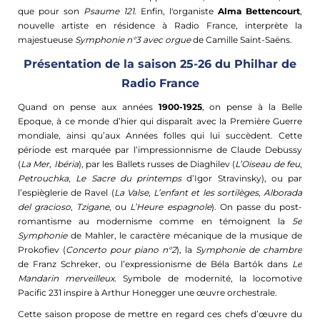
que pour son
Psaume 121
. Enfin, l'organiste
Alma Bettencourt
,
nouvelle artiste en résidence à Radio France, interprète la
majestueuse
Symphonie n°3 avec orgue
de Camille Saint-Saëns.
Présentation de la saison 25-26 du Philhar de
Radio France
Quand on pense aux années
1900-1925
, on pense à la Belle
Epoque, à ce monde d’hier qui disparaît avec la Première Guerre
mondiale, ainsi qu’aux Années folles qui lui succèdent. Cette
période est marquée par l’impressionnisme de Claude Debussy
(
La Mer
,
Ibéria
), par les Ballets russes de Diaghilev (
L’Oiseau de feu
,
Petrouchka
,
Le Sacre du printemps
d’Igor Stravinsky), ou par
l’espièglerie de Ravel (
La Valse
,
L’enfant et les sortilèges
,
Alborada
del gracioso
,
Tzigane
, ou
L’Heure espagnole
). On passe du post-
romantisme au modernisme comme en témoignent la
5e
Symphonie
de Mahler, le caractère mécanique de la musique de
Prokofiev (
Concerto pour piano n°2
), la
Symphonie de chambre
de Franz Schreker, ou l’expressionisme de Béla Bartók dans
Le
Mandarin merveilleux
. Symbole de modernité, la locomotive
Pacific 231 inspire à Arthur Honegger une œuvre orchestrale.
Cette saison propose de mettre en regard ces chefs d’œuvre du