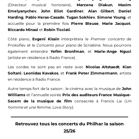
(Directeur musical honoraire),
Marzena Diakun
,
Maxim
Emelyanychev
,
John Eliot Gardiner
,
Alan Gilbert
,
Daniel
Harding
,
Pablo Heras-Casado
,
Tugan Sokhiev
,
Simone Young
, et
accueille pour la première fois
Pierre Bleuse
,
Marie Jacquot
,
Riccardo Minasi
et
Robin Ticciati
.
Côté piano,
Evgeni Kissin
interprètera le
Premier concerto
de
Prokofiev et le
Concerto pour piano
de Scriabine. Nous pourrons
également entendre
Yefim Bronfman
, et
Marie-Ange Nguci
(artiste en résidence à Radio France).
Les cordes ne sont pas en reste avec
Nicolas Altstaedt
,
Kian
Soltani
,
Leonidas Kavakos
, et
Frank Peter Zimmermann
, artiste
en résidence à Radio France.
Autre temps fort de la saison : le cinéma avec la musique de
John
Williams
et l’annuelle soirée
Prix des auditeurs France Musique-
Sacem de la musique de film
consacrée à Francis Lai (
Un
homme et une femme
,
Love Story
).
Retrouvez tous les concerts du Philhar la saison
25/26