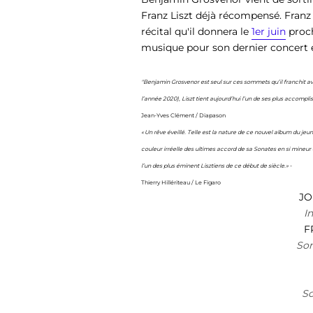
Franz Liszt
déjà récompensé. Franz
récital qu'il donnera le
1er juin
proch
musique pour son dernier concert e
"Benjamin Grosvenor est seul sur ces sommets qu’il franchit av
l’année 2020), Liszt tient aujourd’hui l’un de ses plus accomplis
Jean-Yves Clément / Diapason
« Un rêve éveillé. Telle est la nature de ce nouvel album du jeu
couleur irréelle des ultimes accord de sa Sonates en si mineur
l’un des plus éminent Lisztiens de ce début de siècle.»
-
Thierry Hillériteau / Le Figaro
JO
I
F
Son
So