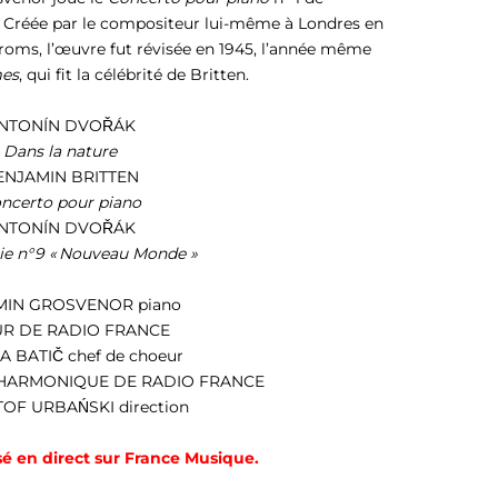
. Créée par le compositeur lui-même à Londres en
Proms, l’œuvre fut révisée en 1945, l’année même
mes
, qui fit la célébrité de Britten.
NTONÍN DVOŘÁK
Dans la nature
ENJAMIN BRITTEN
ncerto pour piano
NTONÍN DVOŘÁK
e n°9 « Nouveau Monde »
MIN GROSVENOR
piano
R DE RADIO FRANCE
A BATIČ
chef de choeur
HARMONIQUE DE RADIO FRANCE
TOF URBAŃSKI
direction
sé en direct sur France Musique.