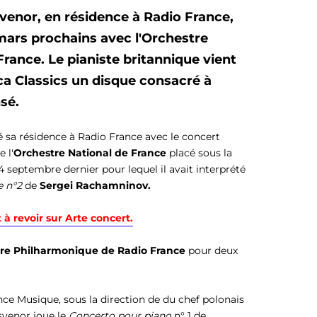
venor, en résidence à Radio France,
 mars prochains avec l'Orchestre
France.
Le pianiste britannique vient
a Classics
un disque consacré à
sé.
sa résidence à Radio France avec le concert
 l'
Orchestre National de France
placé sous la
4 septembre dernier pour lequel il avait interprété
e n°2
de
Sergei Rachamninov.
à revoir sur Arte concert.
re Philharmonique de Radio France
pour deux
ance Musique, sous la direction de du chef polonais
svenor joue
le
Concerto pour piano
n° 1
de