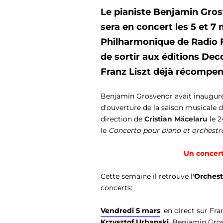
Le pianiste Benjamin Gros
sera en concert les 5 et 7
Philharmonique de Radio 
de sortir aux éditions
Decc
Franz Liszt
déjà récompen
Benjamin Grosvenor avait inauguré 
d'ouverture de la saison musicale de
direction de
Cristian Măcelaru
le 2
le
Concerto pour piano et orchestr
Un concert 
Cette semaine il retrouve l'
Orchest
concerts:
Vendredi 5 mars
, en direct sur Fr
Krzysztof Urbanski
, Benjamin Gro