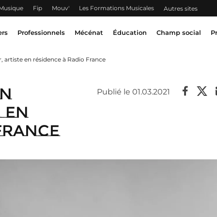
 Musique
Fip
Mouv'
Les Formations Musicales
Autres sites
ers
Professionnels
Mécénat
Éducation
Champ social
P
 artiste en résidence à Radio France
in
Publié le 01.03.2021
 en
 France