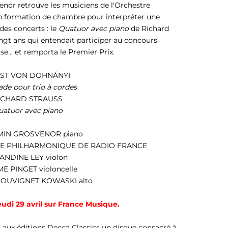
nor retrouve les musiciens de l'
Orchestre
 formation de chambre pour interpréter
une
 des concerts : le
Quatuor avec piano
de
Richard
ngt ans qui entendait participer au concours
se… et remporta le Premier Prix.
ST VON DOHNÁNYI
ade pour trio à cordes
ICHARD STRAUSS
uatuor avec piano
MIN GROSVENOR
piano
E PHILHARMONIQUE DE RADIO FRANCE
ANDINE LEY
violon
ME PINGET
violoncelle
SOUVIGNET KOWASKI
alto
udi 29 avril
sur France Musique.
 aux éditions
Decca Classics
un disque consacré à