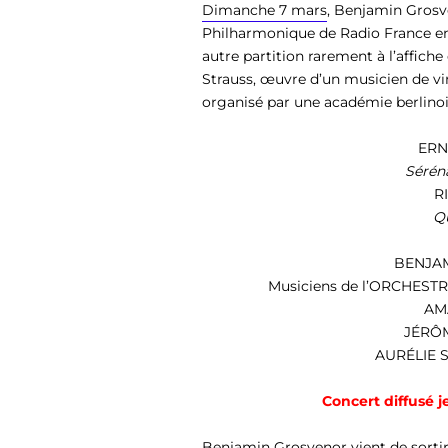
Dimanche 7 mars
, Benjamin Grosve
Philharmonique de Radio France
en
autre partition rarement à l’affiche
Strauss
, œuvre d’un musicien de vi
organisé par une académie berlinoi
ERN
Sérén
R
Q
BENJA
Musiciens de l’
ORCHESTR
AM
JÉRÔ
AURÉLIE 
Concert diffusé
je
Benjamin Grosvenor vient de sortir