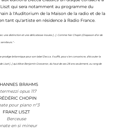
 Liszt qui sera notamment au programme du
ain à l'Auditorium de la Maison de la radio et de la
n tant qu'artiste en résidence à Radio France.
ec une distinction et une délicatesse inouïes [...]. Comme hier Chopin (Diapason d’or de
 serviteurs."
-
ne prodige britannique pour son label Decca. Il suffit, pour s’en convaincre, d’écouter la
 de Liszt […] qui élève Benjamin Grosvenor, du haut de ses 28 ans seulement, au rang de
HANNES BRAHMS
ntermezzi opus 117
RÉDÉRIC CHOPIN
ate pour piano n°3
FRANZ LISZT
Berceuse
nate en si mineur