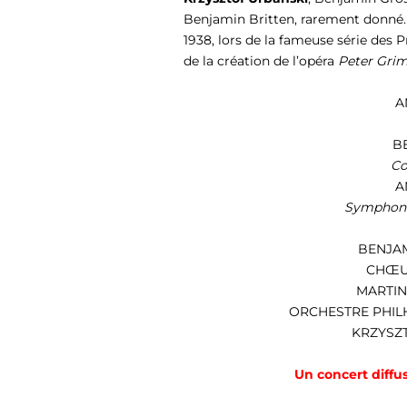
Benjamin Britten
, rarement donné
1938, lors de la fameuse série des 
de la création de l’opéra
Peter Gri
A
B
Co
A
Symphoni
BENJA
CHŒU
MARTIN
ORCHESTRE PHIL
KRZYSZ
Un concert diffu