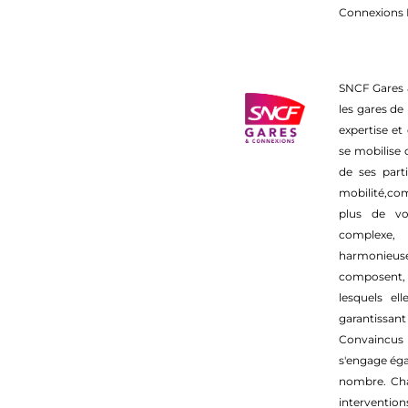
Connexions
SNCF Gares &
les gares de
expertise et
se mobilise 
de ses parti
mobilité,com
plus de vo
complexe,
harmonieuse
composent, 
lesquels el
garantissant
Convaincus q
s'engage éga
nombre. Cha
interventio