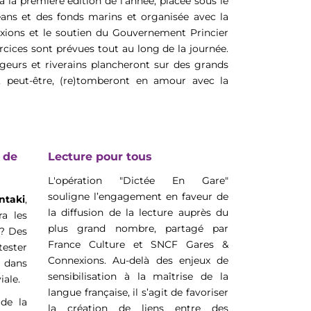
 la première édition de l’année, placée sous le
éans et des fonds marins et organisée avec la
xions et le soutien du Gouvernement Princier
rcices sont prévues tout au long de la journée.
yageurs et riverains plancheront sur des grands
et, peut-être, (re)tomberont en amour avec la
 de
Lecture pour tous
L'opération "Dictée En Gare"
souligne l’engagement en faveur de
taki
,
la diffusion de la lecture auprès du
ra les
plus grand nombre, partagé par
 ? Des
France Culture et SNCF Gares &
tester
Connexions. Au-delà des enjeux de
, dans
sensibilisation à la maîtrise de la
iale.
langue française, il s’agit de favoriser
de la
la création de liens entre des