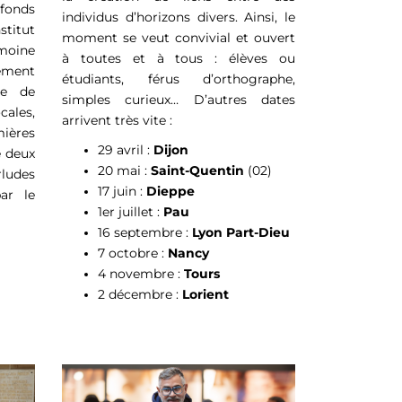
 fonds
individus d’horizons divers. Ainsi, le
stitut
moment se veut convivial et ouvert
moine
à toutes et à tous : élèves ou
ement
étudiants, férus d’orthographe,
ue de
simples curieux… D’autres dates
ales,
arrivent très vite :
mières
29 avril :
Dijon
e deux
20 mai :
Saint-Quentin
(02)
rludes
17 juin :
Dieppe
ar le
1er juillet :
Pau
16 septembre :
Lyon Part-Dieu
7 octobre :
Nancy
4 novembre :
Tours
2 décembre :
Lorient