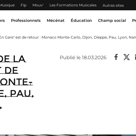
 Musique
Fip
Mouv'
Les Formations Musicales
Autres sites
ers
Professionnels
Mécénat
Éducation
Champ social
P
 En Gare" est de retour : Monaco Monte-Carlo, Dijon, Dieppe, Pau, Lyon, Nanc
de la
Publié le 18.03.2026
t de
Monte-
e, Pau,
,