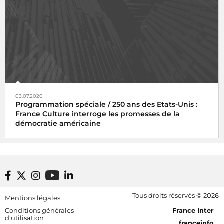
03.07.2026
Programmation spéciale / 250 ans des Etats-Unis :
France Culture interroge les promesses de la
démocratie américaine
Footer bottom
Tous droits réservés © 2026
Mentions légales
[RDF] Pied de page - Mobile
Conditions générales
France Inter
d'utilisation
franceinfo