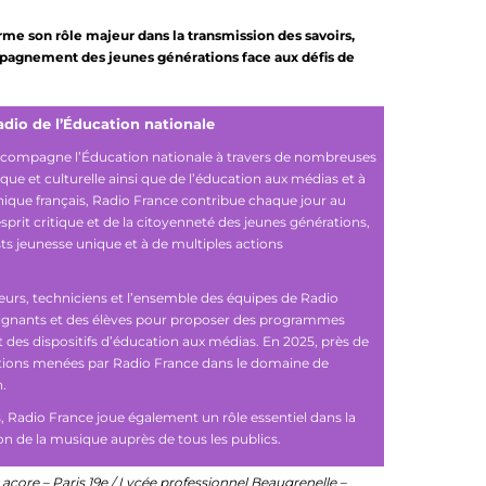
irme son rôle majeur dans la transmission des savoirs,
compagnement des jeunes générations face aux défis de
adio de l’Éducation nationale
accompagne l’Éducation nationale à travers de nombreuses
tique et culturelle ainsi que de l’éducation aux médias et à
ique français, Radio France contribue chaque jour au
rit critique et de la citoyenneté des jeunes générations,
s jeunesse unique et à de multiples actions
eurs, techniciens et l’ensemble des équipes de Radio
eignants et des élèves pour proposer des programmes
t des dispositifs d’éducation aux médias. En 2025, près de
tions menées par Radio France dans le domaine de
n.
, Radio France joue également un rôle essentiel dans la
ion de la musique auprès de tous les publics.
acore – Paris 19e / Lycée professionnel Beaugrenelle –