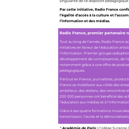
singularité de ce dispositif pédagogique.
Par cette initiative, Radio France conf
l’égalité d’accès à la culture et l’ac
l’information et des médias.
Radio France, premier partenaire r
Tout au long de l’année, Radio France 
initiatives en faveur de l’éducation artis
l’information. Premier groupe radiophon
développement de connaissances, de l’esp
notamment grâce à une offre de podcast
pédagogiques.
Partout en France, journalistes, product
France se mobilisent aux côtés des ens
ambitieux, des ateliers, des rencontres e
200 000 personnes ont bénéficié des ac
l’éducation aux médias et à l’informatio
Grâce à ses quatre formations musicales
transmission, l’accès et la démocratisat
*
Académie de Paris :
Collège Suzanne L