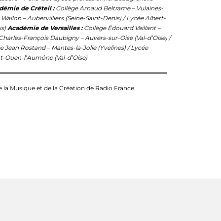
démie de Créteil :
Collège Arnaud Beltrame – Vulaines-
Wallon – Aubervilliers (Seine-Saint-Denis) / Lycée Albert-
is)
Académie de Versailles :
Collège Édouard Vaillant –
 Charles-François Daubigny – Auvers-sur-Oise (Val-d’Oise) /
cée Jean Rostand – Mantes-la-Jolie (Yvelines) / Lycée
nt-Ouen-l’Aumône (Val-d’Oise)
e la Musique et de la Création de Radio France