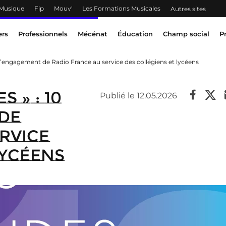
 Musique
Fip
Mouv'
Les Formations Musicales
Autres sites
ers
Professionnels
Mécénat
Éducation
Champ social
P
s d’engagement de Radio France au service des collégiens et lycéens
 » : 10
Publié le 12.05.2026
de
rvice
lycéens