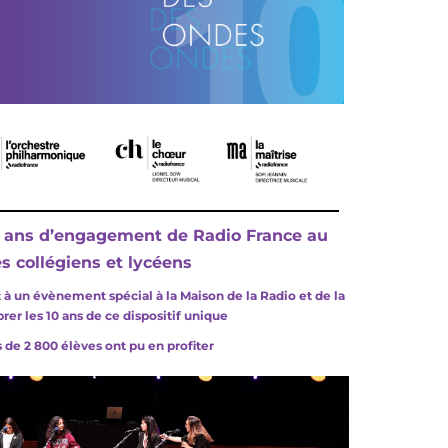
 ans d’engagement de Radio France au
s collégiens et lycéens
t à un évènement spécial à la Maison de la Radio et de la
er les 10 ans de ce dispositif unique
 de 2 800 élèves ont pu en profiter