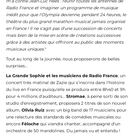
m’a confié Jean-Luc Hees : réunir toutes les antennes de
Radio France et imaginer un programme de musique
inédit pour que l'Olympia devienne, pendant 24 heures, le
théâtre du plus grand marathon musical jamais organisé
en France ! Il ne s'agit pas d'une succession de concerts
mais bien de la mise en scène de créations successives
grâce à des artistes qui offriront au public
des moments
musicaux uniques.
"
Tout au long de la journée, nous proposerons de belles
surprises…
La Grande Sophie et les musiciens de Radio France
, un
concert très matinal de Zazie qui s’inscrira dans l'histoire
du live en France puisqu'elle se produira entre 8h40 et 9h
pour 4 millions d'auditeurs…
Stromae
, à peine sorti de son
studio d'enregistrement, proposera 2 titres de son nouvel
album,
Olivia Ruiz
avec un big band de 17 musiciens pour
une relecture des standards de comédies musicales ou
encore
Féloche
qui viendra chanter, accompagné d'un
orchestre de 50 mandolines. Du jamais vu et entendu !