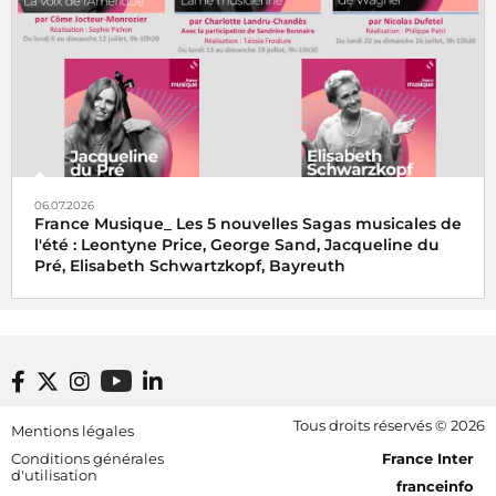
06.07.2026
France Musique_ Les 5 nouvelles Sagas musicales de
l'été : Leontyne Price, George Sand, Jacqueline du
Pré, Elisabeth Schwartzkopf, Bayreuth
Footer bottom
Tous droits réservés © 2026
Mentions légales
[RDF] Pied de page - Mobile
Conditions générales
France Inter
d'utilisation
franceinfo