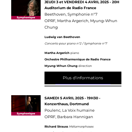
JEUDI 3 et VENDREDI 4 AVRIL 2025 - 20H
Auditorium de Radio France
Beethoven, Symphonie n°7
OPRF, Martha Argerich, Myung-Whun
Chung
Ludwig van Beethoven
Concerto pour piano n°2 / Symphonie n°7
Martha Argerich
piano
Orchestre Philharmonique de Radio France
Myung-Whun Chung
direction
Plus d'informations
SAMEDI 5 AVRIL 2025 - 19H30 -
Konzerthaus, Dortmund
Poulenc, La Voix humaine
OPRF, Barbara Hannigan
Richard Strauss
Métamorphoses