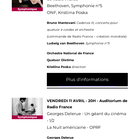
Beethoven, Symphonie n°5
ONF, Kristiina Poska
Bruno Mantovani
Cadenza III, concerto pour
quatuor à cordes et orchestre
(commande de Radio France – création mondiale)
Ludwig van Beethoven
Symphonie n°5
Orchestre National de France
Quatuor Diotima
Kristiina Poska
direction
Plus d'informations
VENDREDI 11 AVRIL - 20H - Auditorium de
Radio France
Georges Delerue - Un géant du cinéma
- 1/2
La Nuit américaine - OPRF
Georges Delerue