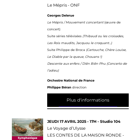
Le Mépris - ONF
Georges Delerue
Le Mépris / Mouvement concertant
(œuvre de
concert)
Suite séries télévisées
(Thibaud ou les croisades,
Les Rois maudits, Jacquou le croquant…)
Suite Philippe de Broca
(Cartouche, Chère Louise,
Le Diable par la queue, Chouans !)
Descente aux enfers / Diên Biên Phu (Concerto de
l’adieu)
Orchestre National de France
Philippe Béran
direction
Plus d'informations
JEUDI 17 AVRIL 2025 - 17H - Studio 104
Le Voyage d’Ulysse
LES CONTES DE LA MAISON RONDE -