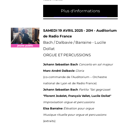
Plus d'informations
SAMEDI 19 AVRIL 2025 - 20H - Auditorium
de Radio France
Bach / Dalbavie / Barraine - Lucile
Dollat
ORGUE ET PERCUSSIONS
Johann Sebastian Bach
Concerto en sol majeur
Marc-André Dalbavie
Gloria
(co-commande de l’Auditorium – Orchestre
national de Lyon et de Radio France)
Johann Sebastian Bach
Partita "Sei gegrüsset
"Florent Jodelet, François Vallet, Lucile Dollat"
Improvisation orgue et percussions
Elsa Barraine
Élévation pour orgue
Musique rituelle pour orgue et percussions
(extraits)