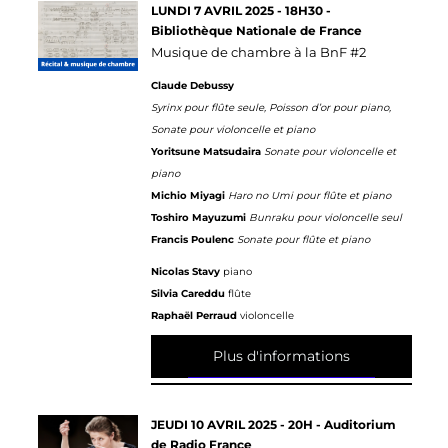
LUNDI 7 AVRIL 2025 - 18H30 -
Bibliothèque Nationale de France
Musique de chambre à la BnF #2
Claude Debussy
Syrinx pour flûte seule, Poisson d’or pour piano,
Sonate pour violoncelle et piano
Yoritsune Matsudaira
Sonate pour violoncelle et
piano
Michio Miyagi
Haro no Umi pour flûte et piano
Toshiro Mayuzumi
Bunraku pour violoncelle seul
Francis Poulenc
Sonate pour flûte et piano
Nicolas Stavy
piano
Silvia Careddu
flûte
Raphaël Perraud
violoncelle
Plus d'informations
JEUDI 10 AVRIL 2025 - 20H - Auditorium
de Radio France