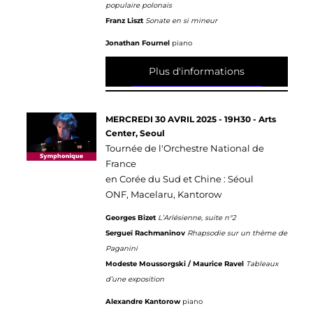
populaire polonais
Franz Liszt
Sonate en si mineur
Jonathan Fournel
piano
Plus d'informations
MERCREDI 30 AVRIL 2025 - 19H30 - Arts
Center, Seoul
Tournée de l'Orchestre National de
France
en Corée du Sud et Chine : Séoul
ONF, Macelaru, Kantorow
Georges Bizet
L’Arlésienne, suite n°2
Sergueï Rachmaninov
Rhapsodie sur un thème de
Paganini
Modeste Moussorgski / Maurice Ravel
Tableaux
d’une exposition
Alexandre Kantorow
piano