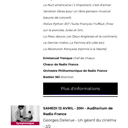
La Nuit américaine / L’Important, c’est d’aimer
Variation libres pour un libre penseur musical
(oeuvre de concert)
Police Python 357 /
Suite François Truffaut
(Tirez
sur le pianiste, Jules et Jim,
La Peau douce, Les Deux Anglaises et le continent,
Le Dernier métro, La Femme d’à-côté etc)
La Révolution française (Hymne à la liberté)
Emmanuel Trenque
chef de chœur
Chœur de Radio France
Orchestre Philharmonique de Radio France
Bastien Stil
direction
Plus d'informations
SAMEDI 12 AVRIL - 20H - Auditorium de
Radio France
Georges Delerue - Un géant du cinéma
- 2/2