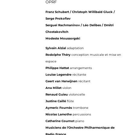
OPRF
Franz Schubert / Christoph Willibald Gluck /
Serge Prokofiev
Sergueï Rachmaninov / Léo Delibes / Dmitri
Chostakovitch
Modeste Moussorgski
Sylvain Alzial
adaptation
Rodolphe Théry
conception musicale et mise en
espace
Philippe Hattat
arrangements
Louise Legendre
récitante
Geert van Herwijnen
récitant
Ana Millet
violon
Renaud Guieu
violoncelle
Justine Caillé
flûte
Aymeric Fournès
trombone
Nicolas Lamothe
percussions
Catherine Cournot
piano
Musiciens de l'Orchestre Philharmonique de
Radio France