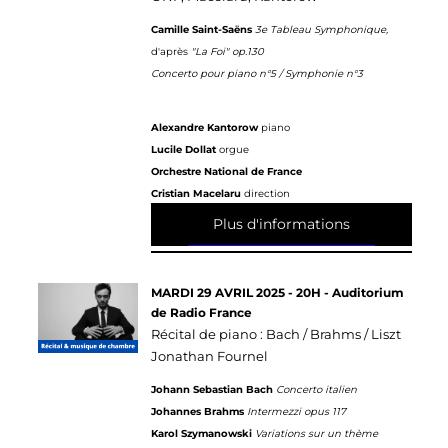
Camille Saint-Saëns
3e Tableau Symphonique,
d'après
"La Foi" op.130
Concerto pour piano n°5 / Symphonie n°3
Alexandre Kantorow
piano
Lucile Dollat
orgue
Orchestre National de France
Cristian Macelaru
direction
Plus d'informations
MARDI 29 AVRIL 2025 - 20H - Auditorium
de Radio France
Récital de piano : Bach / Brahms / Liszt
Jonathan Fournel
Johann Sebastian Bach
Concerto italien
Johannes Brahms
Intermezzi opus 117
Karol Szymanowski
Variations sur un thème