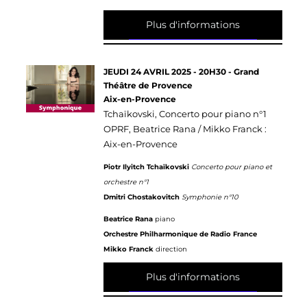
Plus d'informations
JEUDI 24 AVRIL 2025 - 20H30 - Grand
Théâtre de Provence
Aix-en-Provence
Tchaïkovski, Concerto pour piano n°1
OPRF, Beatrice Rana / Mikko Franck :
Aix-en-Provence
Piotr Ilyitch Tchaïkovski
Concerto pour piano et
orchestre n°1
Dmitri Chostakovitch
Symphonie n°10
Beatrice Rana
piano
Orchestre Philharmonique de Radio France
Mikko Franck
direction
Plus d'informations