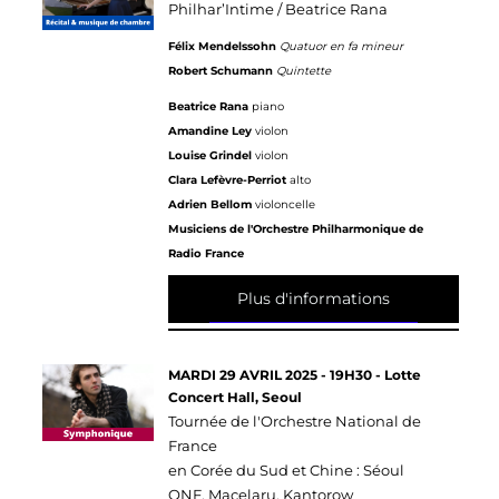
Philhar’Intime / Beatrice Rana
Félix Mendelssohn
Quatuor en fa mineur
Robert Schumann
Quintette
Beatrice Rana
piano
Amandine Ley
violon
Louise Grindel
violon
Clara Lefèvre-Perriot
alto
Adrien Bellom
violoncelle
Musiciens de l'Orchestre Philharmonique de
Radio France
Plus d'informations
MARDI 29 AVRIL 2025 - 19H30 - Lotte
Concert Hall, Seoul
Tournée de l'Orchestre National de
France
en Corée du Sud et Chine : Séoul
ONF, Macelaru, Kantorow