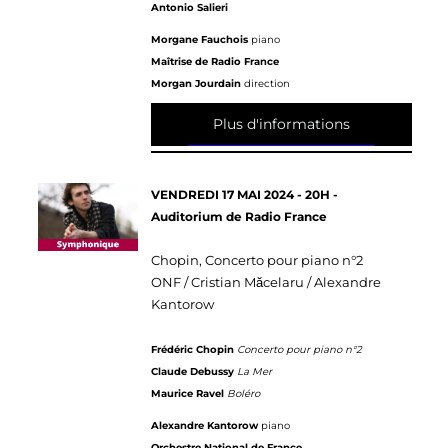
Antonio Salieri
Morgane Fauchois
piano
Maîtrise de Radio France
Morgan Jourdain
direction
Plus d'informations
VENDREDI 17 MAI 2024 - 20H -
Auditorium de Radio France
Chopin, Concerto pour piano n°2
ONF / Cristian Măcelaru / Alexandre
Kantorow
Frédéric Chopin
Concerto pour piano n°2
Claude Debussy
La Mer
Maurice Ravel
Boléro
Alexandre Kantorow
piano
Orchestre National de France