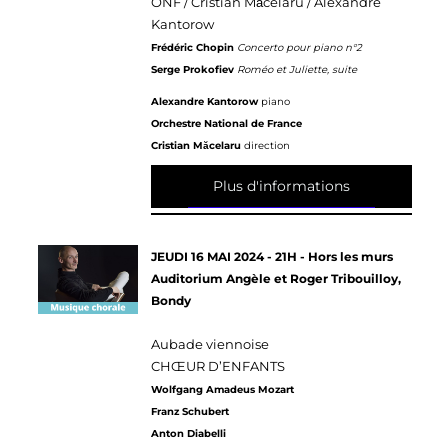
ONF / Cristian Măcelaru / Alexandre
Kantorow
Frédéric Chopin
Concerto pour piano n°2
Serge Prokofiev
Roméo et Juliette, suite
Alexandre Kantorow
piano
Orchestre National de France
Cristian Măcelaru
direction
Plus d'informations
JEUDI 16 MAI 2024 - 21H - Hors les murs
Auditorium Angèle et Roger Tribouilloy,
Bondy
Aubade viennoise
CHŒUR D’ENFANTS
Wolfgang Amadeus Mozart
Franz Schubert
Anton Diabelli