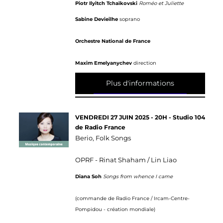
Piotr Ilyitch Tchaïkovski
Roméo et Juliette
Sabine Devieilhe
soprano
Orchestre National de France
Maxim Emelyanychev
direction
Plus d'informations
VENDREDI 27 JUIN 2025 - 20H - Studio 104
de Radio France
Berio, Folk Songs
OPRF - Rinat Shaham / Lin Liao
Diana Soh
Songs from whence I came
(commande de Radio France / Ircam-Centre-
Pompidou - création mondiale)