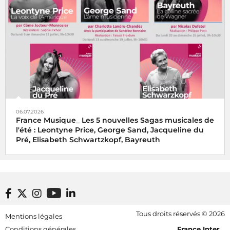
06.07.2026
France Musique_ Les 5 nouvelles Sagas musicales de
l'été : Leontyne Price, George Sand, Jacqueline du
Pré, Elisabeth Schwartzkopf, Bayreuth
Footer bottom
Tous droits réservés © 2026
Mentions légales
[RDF] Pied de page - Mobile
Conditions générales
France Inter