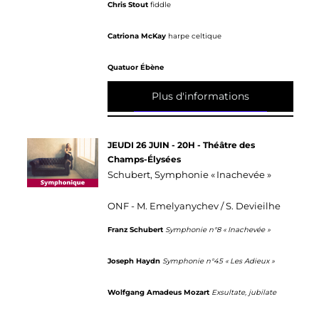
Chris Stout
fiddle
Catriona McKay
harpe celtique
Quatuor Ébène
Plus d'informations
JEUDI 26 JUIN - 20H - Théâtre des
Champs-Élysées
Schubert, Symphonie « Inachevée »
ONF - M. Emelyanychev / S. Devieilhe
Franz Schubert
Symphonie n°8 « Inachevée »
Joseph Haydn
Symphonie n°45 « Les Adieux »
Wolfgang Amadeus Mozart
Exsultate, jubilate