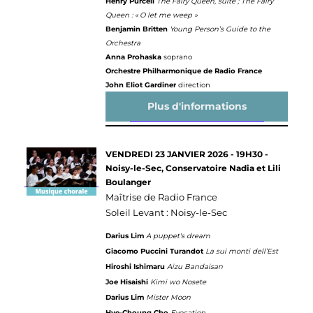
Henry Purcell
The Fairy Queen, suite ; The Fairy
Queen : « O let me weep »
Benjamin Britten
Young Person’s Guide to the
Orchestra
Anna Prohaska
soprano
Orchestre Philharmonique de Radio France
John Eliot Gardiner
direction
Plus d'informations
VENDREDI 23 JANVIER 2026 - 19H30 -
Noisy-le-Sec, Conservatoire Nadia et Lili
Boulanger
Maîtrise de Radio France
Soleil Levant : Noisy-le-Sec
Darius Lim
A puppet's dream
Giacomo Puccini Turandot
La sui monti dell’Est
Hiroshi Ishimaru
Aizu Bandaisan
Joe Hisaishi
Kimi wo Nosete
Darius Lim
Mister Moon
Hye-Choung Cho
Evocation