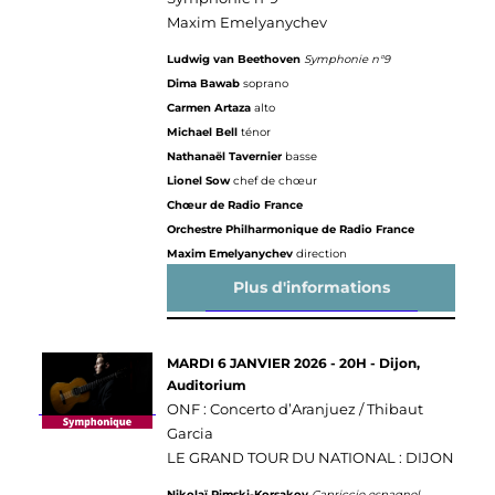
Maxim Emelyanychev
Ludwig van Beethoven
Symphonie n°9
Dima Bawab
soprano
Carmen Artaza
alto
Michael Bell
ténor
Nathanaël Tavernier
basse
Lionel Sow
chef de chœur
Chœur de Radio France
Orchestre Philharmonique de Radio France
Maxim Emelyanychev
direction
Plus d'informations
MARDI 6 JANVIER 2026 - 20H - Dijon,
Auditorium
ONF : Concerto d’Aranjuez / Thibaut
Garcia
LE GRAND TOUR DU NATIONAL : DIJON
Nikolaï Rimski-Korsakov
Capriccio espagnol