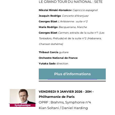
LE GRAND TOUR DU NATIONAL : SETE
Nikolaï Rimski-Korsakov
Capriccio espagnol
Joaquín Rodrigo
Concerto d'Aranjuez
Georges Bizet
L'Arlésienne : suite n°2
Maria Rodrigo
Becqueriana, Marche
Georges Bizet
Carmen,
extraits de la suite n°1
(Les
Toréadors, Prélude)
et de la suite n°2
(Habanera,
Chanson bohème)
Thibaut Garcia
guitare
Orchestre National de France
Yutaka Sado
direction
Plus d'informations
VENDREDI 9 JANVIER 2026 - 20H -
Philharmonie de Paris
OPRF : Brahms, Symphonie n°4
Kian Soltani / Daniel Harding