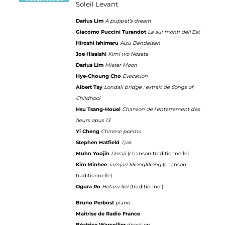
Soleil Levant
Darius Lim
A puppet's dream
Giacomo Puccini Turandot
La sui monti dell’Est
Hiroshi Ishimaru
Aizu Bandaisan
Joe Hisaishi
Kimi wo Nosete
Darius Lim
Mister Moon
Hye-Choung Cho
Evocation
Albert Tay
Londali bridge : extrait de Songs of
Childhool
Hsu Tsang-Houei
Chanson de l’enterrement des
fleurs opus 13
Yi Cheng
Chinese poems
Stephen Hatfield
Tjak
Muhn Yoojin
Doraji
(chanson traditionnelle)
Kim Minhee
Jamjari kkongkkong
(chanson
traditionnelle)
Ogura Ro
Hotaru koi
(traditionnel)
Bruno Perbost
piano
Maîtrise de Radio France
Béatrice Warcollier
direction