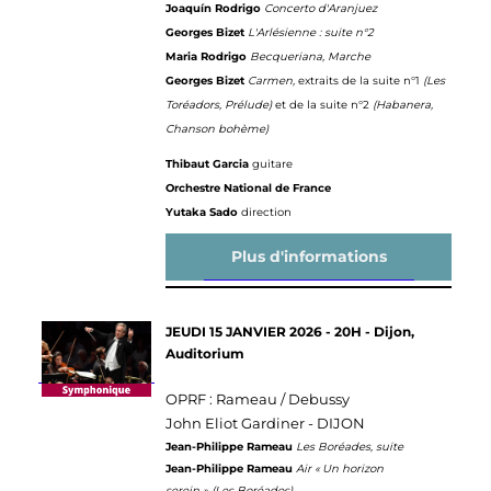
Joaquín Rodrigo
Concerto d'Aranjuez
Georges Bizet
L'Arlésienne : suite n°2
Maria Rodrigo
Becqueriana, Marche
Georges Bizet
Carmen,
extraits de la suite n°1
(Les
Toréadors, Prélude)
et de la suite n°2
(Habanera,
Chanson bohème)
Thibaut Garcia
guitare
Orchestre National de France
Yutaka Sado
direction
Plus d'informations
JEUDI 15 JANVIER 2026 - 20H - Dijon,
Auditorium
OPRF : Rameau / Debussy
John Eliot Gardiner - DIJON
Jean-Philippe Rameau
Les Boréades, suite
Jean-Philippe Rameau
Air
« Un horizon
serein » (Les Boréades)