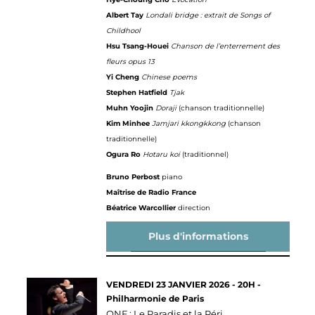
Albert Tay
Londali bridge : extrait de Songs of
Childhool
Hsu Tsang-Houei
Chanson de l’enterrement des
fleurs opus 13
Yi Cheng
Chinese poems
Stephen Hatfield
Tjak
Muhn Yoojin
Doraji
(chanson traditionnelle)
Kim Minhee
Jamjari kkongkkong
(chanson
traditionnelle)
Ogura Ro
Hotaru koi
(traditionnel)
Bruno Perbost
piano
Maîtrise de Radio France
Béatrice Warcollier
direction
Plus d'informations
VENDREDI 23 JANVIER 2026 - 20H -
Philharmonie de Paris
ONF : Le Paradis et la Péri