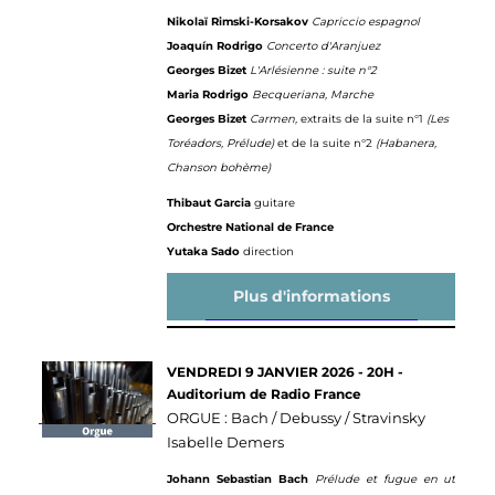
Nikolaï Rimski-Korsakov
Capriccio espagnol
Joaquín Rodrigo
Concerto d'Aranjuez
Georges Bizet
L'Arlésienne : suite n°2
Maria Rodrigo
Becqueriana, Marche
Georges Bizet
Carmen,
extraits de la suite n°1
(Les
Toréadors, Prélude)
et de la suite n°2
(Habanera,
Chanson bohème)
Thibaut Garcia
guitare
Orchestre National de France
Yutaka Sado
direction
Plus d'informations
VENDREDI 9 JANVIER 2026 - 20H -
Auditorium de Radio France
ORGUE : Bach / Debussy / Stravinsky
Isabelle Demers
Johann Sebastian Bach
Prélude et fugue en ut