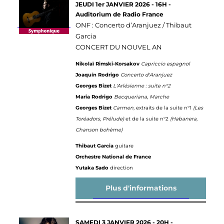
JEUDI 1er JANVIER 2026 - 16H -
Auditorium de Radio France
ONF : Concerto d’Aranjuez / Thibaut
Garcia
CONCERT DU NOUVEL AN
Nikolaï Rimski-Korsakov
Capriccio espagnol
Joaquín Rodrigo
Concerto d'Aranjuez
Georges Bizet
L'Arlésienne : suite n°2
Maria Rodrigo
Becqueriana, Marche
Georges Bizet
Carmen,
extraits de la suite n°1
(Les
Toréadors, Prélude)
et de la suite n°2
(Habanera,
Chanson bohème)
Thibaut Garcia
guitare
Orchestre National de France
Yutaka Sado
direction
Plus d'informations
SAMEDI 3 JANVIER 2026 - 20H -