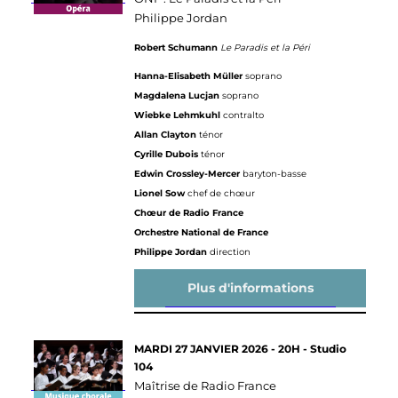
Philippe Jordan
Robert Schumann
Le Paradis et la Péri
Hanna-Elisabeth Müller
soprano
Magdalena Lucjan
soprano
Wiebke Lehmkuhl
contralto
Allan Clayton
ténor
Cyrille Dubois
ténor
Edwin Crossley-Mercer
baryton-basse
Lionel Sow
chef de chœur
Chœur de Radio France
Orchestre National de France
Philippe Jordan
direction
Plus d'informations
MARDI 27 JANVIER 2026 - 20H - Studio
104
Maîtrise de Radio France