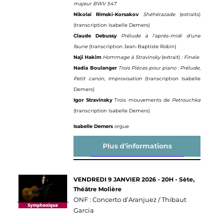
majeur BWV 547
Nikolaï Rimski-Korsakov
Shéhérazade
(extraits)
(transcription Isabelle Demers)
Claude Debussy
Prélude à l'après-midi d'une
faune
(transcription Jean-Baptiste Robin)
Naji Hakim
Hommage à Stravinsky
(extrait)
: Finale
Nadia Boulanger
Trois Pièces pour piano : Prélude,
Petit canon, Improvisation
(transcription Isabelle
Demers)
Igor Stravinsky
Trois mouvements de
Petrouchka
(transcription Isabelle Demers)
Isabelle Demers
orgue
Plus d'informations
VENDREDI 9 JANVIER 2026 - 20H - Sète,
Théâtre Molière
ONF : Concerto d’Aranjuez / Thibaut
Garcia