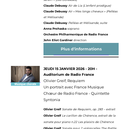
Claude Debussy
Air de Lia (L’enfant prodigue)
Claude Debussy
Air « Mes longs cheveux » (Pelléas
et Mélisande)
Claude Debussy
Pelléas et Mélisande, suite
Anna Prohaska
soprano
Orchestre Philharmonique de Radio France
John Eliot Gardiner
direction
Plus d'informations
JEUDI 15 JANVIER 2026 - 20H -
Auditorium de Radio France
Olivier Greif, Requiem
Un portrait avec France Musique
Chœur de Radio France - Quintette
Syntonia
Olivier Greif
Sonate de Requiem, op. 283 – extrait
Olivier Greif
Le carillon de Chérence, extrait de la
sonate pour piano n.22 Les plaisirs de Chérence
Olivier Greif
Sonate pour 2 violoncelles The Battle