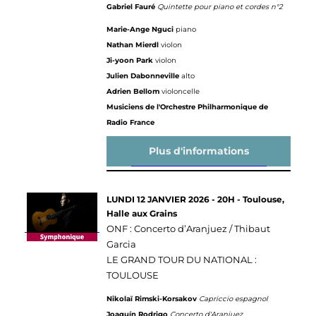
Gabriel Fauré
Quintette pour piano et cordes n°2
Marie-Ange Nguci
piano
Nathan Mierdl
violon
Ji-yoon Park
violon
Julien Dabonneville
alto
Adrien Bellom
violoncelle
Musiciens de l'Orchestre Philharmonique de
Radio France
Plus d'informations
LUNDI 12 JANVIER 2026 - 20H - Toulouse,
Halle aux Grains
ONF : Concerto d’Aranjuez / Thibaut
Garcia
LE GRAND TOUR DU NATIONAL :
TOULOUSE
Nikolaï Rimski-Korsakov
Capriccio espagnol
Joaquín Rodrigo
Concerto d'Aranjuez